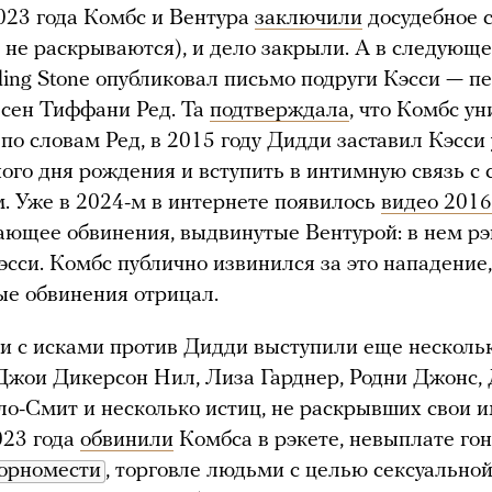
023 года Комбс и Вентура
заключили
досудебное 
и не раскрываются), и дело закрыли. А в следующ
ling Stone опубликовал письмо подруги Кэсси — п
есен Тиффани Ред. Та
подтверждала
, что Комбс у
: по словам Ред, в 2015 году Дидди заставил Кэсси
ного дня рождения и вступить в интимную связь с 
. Уже в 2024-м в интернете появилось
видео 2016
ющее обвинения, выдвинутые Вентурой: в нем р
эсси. Комбс публично извинился за это нападение,
ые обвинения отрицал.
и с исками против Дидди выступили еще нескол
Джои Дикерсон Нил, Лиза Гарднер, Родни Джонс,
о-Смит и несколько истиц, не раскрывших свои и
023 года
обвинили
Комбса в рэкете, невыплате гон
орномести
, торговле людьми с целью сексуально