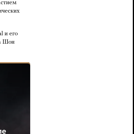
астием
ических
 и его
а Шон
ле