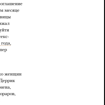
соглашение
ем месяце
евицы
нижал
 уйти
секс-
 года,
эпер
ько женщин
 Деррик
мена,
ораров,
й