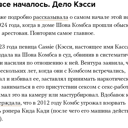
все началось. Дело Кэсси
уже подробно
рассказывала
о самом начале этой и
024 года, когда в доме Шона Комбса прошли обыск
 арестован. Повторим самое главное.
3 года певица Cassie (Кэсси, настоящее имя Кас
одала на Шона Комбса в суд, обвинив в системати
 насилия по отношению к ней. Вентура заявила, 
нескольких лет, когда они с Комбсом встречались,
ал и избивал ее, заставлял принимать наркотичес
 заниматься в его присутствии сексом с секс-рабо
имал это на камеру или мастурбировал. Вдобавок 
ерждала
, что в 2012 году Комбс угрожал взорвать
 рэпера Кида Кади (после чего его машина дейст
).