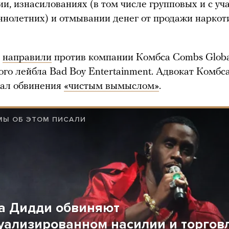
ии, изнасилованиях (в том числе групповых и с уч
нолетних) и отмывании денег от продажи наркот
и
направили
против компании Комбса Combs Global
го лейбла Bad Boy Entertainment. Адвокат Комбс
вал обвинения
«чистым вымыслом»
.
МЫ ОБ ЭТОМ ПИСАЛИ
а Дидди обвиняют
суализированном насилии и торгов