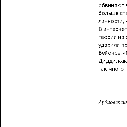
обвиняют 
больше ста
личности,
В интерне
теории на 
ударили п
Бейонсе. 
Дидди, ка
так много 
Аудиоверси