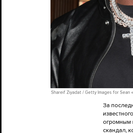
Shareif Ziyadat / Getty Images for Sean
За послед
известног
огромным 
скандал, 