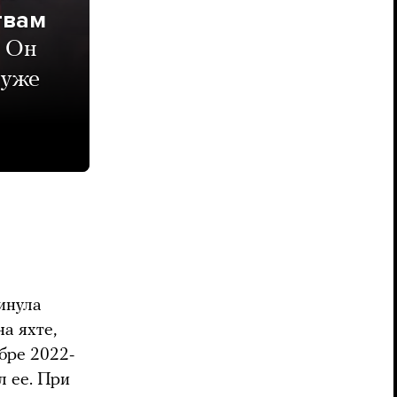
твам
Он
 уже
инула
а яхте,
бре 2022-
л ее. При