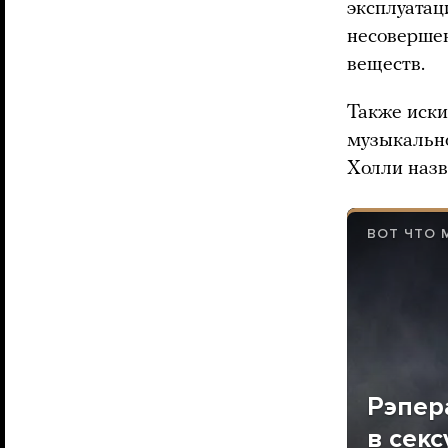
эксплуатац
несовершен
веществ.
Также иск
музыкально
Холли наз
ВОТ ЧТО 
Рэпер
в сек