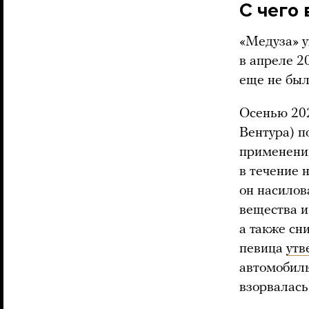
С чего 
«Медуза» 
в апреле 2
еще не был
Осенью 202
Вентура) п
применении
в течение 
он насилов
вещества и
а также сн
певица
утв
автомобиль
взорвалась