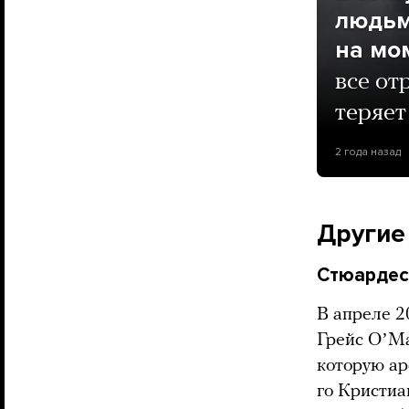
людьм
на мо
все от
теряет
2 года назад
Другие
Стюардес
В апреле 2
Грейс ОʼМа
которую а
го Кристиа