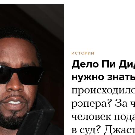
ИСТОРИИ
Дело Пи Дид
нужно знат
происходило
рэпера? За 
человек под
в суд? Джас