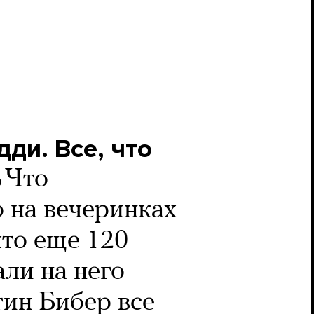
ди. Все, что
ь
Что
 на вечеринках
что еще 120
али на него
тин Бибер все