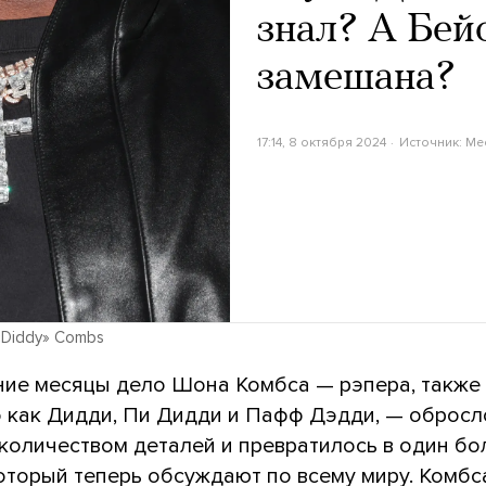
знал? А Бей
замешана?
17:14, 8 октября 2024
Источник:
Me
 «Diddy» Combs
ние месяцы дело Шона Комбса — рэпера, также
о как Дидди, Пи Дидди и Пафф Дэдди, — обросл
количеством деталей и превратилось в один б
который теперь обсуждают по всему миру. Комбс