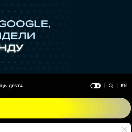
EN
ЩЬ ДРУГА