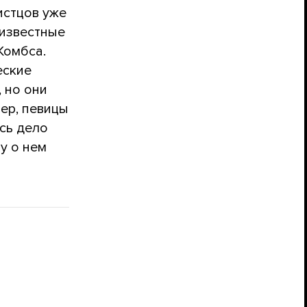
истцов уже
 известные
Комбса.
еские
, но они
ер, певицы
сь дело
у о нем