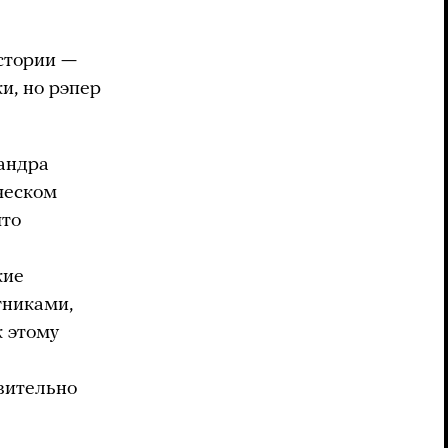
стории —
и, но рэпер
сандра
ческом
что
кие
тниками,
к этому
вительно