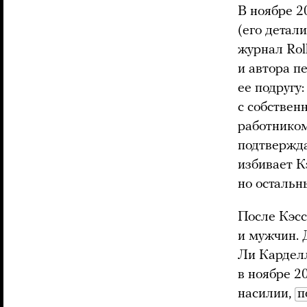
В ноябре 2
(его детал
журнал Rol
и автора п
ее подругу
с собствен
работником
подтвержда
избивает К
но остальн
После Кэсс
и мужчин. 
Ли Карделл
в ноябре 2
насилии,
п