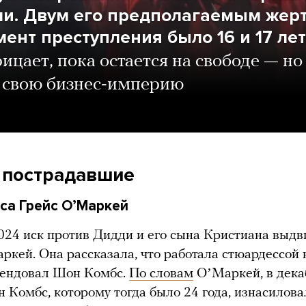
и. Двум его предполагаемым жер
мент преступления было 16 и 17 лет
рицает, пока остается на свободе — но
 свою бизнес-империю
 пострадавшие
са Грейс ОʼМаркей
024 иск против Дидди и его сына Кристиана выдв
ркей. Она рассказала, что работала стюардессой н
рендовал Шон Комбс.
По словам
ОʼМаркей, в дека
н Комбс, которому тогда было 24 года, изнасилова