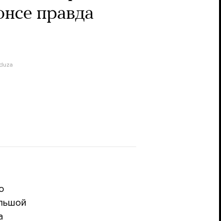
онсе правда
duza
о
ольшой
а