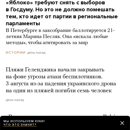
«Яблоко» требуют снять с выборов
в Госдуму. Но это не должно помешать
тем, кто идет от партии в региональные
парламенты
В Петербурге в заксобрание баллотируется 21-
летняя Марина Песляк. Она «искала любые
методы», чтобы агитировать за мир
день назад
ИСТОРИИ
Пляжи Геленджика начали закрывать
на фоне угрозы атаки беспилотников.
3 августа из-за падения украинского дрона
на один из пляжей погибли семь человек
день назад
«Верстка»: после взрыва в ресторане Balzi
МЫ ИСПОЛЬЗУЕМ КУКИ!
Rossi могла умереть вторая родственница
ЧТО ЭТО ЗНАЧИТ?