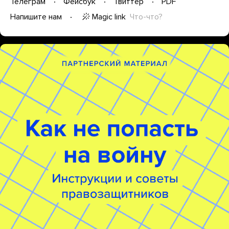
Телеграм
Фейсбук
Твиттер
PDF
Magic link
Что-что?
Напишите нам