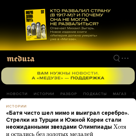
Перейти
к
материалам
НОВОСТИ
ИСТОРИИ
РАЗБОР
ПОДКАСТЫ
МАГАЗ
П
ИСТОРИИ
«Батя чисто шел мимо и выиграл серебро».
Стрелки из Турции и Южной Кореи стали
неожиданными звездами Олимпиады
Хотя
и остались без золотых медалей