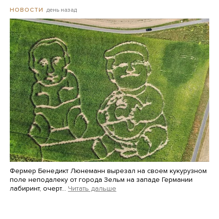
день назад
НОВОСТИ
Фермер Бенедикт Люнеманн вырезал на своем кукурузном
поле неподалеку от города Зельм на западе Германии
лабиринт, очерт…
Читать дальше
Martin Meissner / AP / Scanpix / LETA