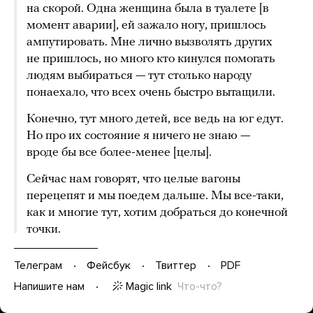
на скорой. Одна женщина была в туалете [в
момент аварии], ей зажало ногу, пришлось
ампутировать. Мне лично вызволять других
не пришлось, но много кто кинулся помогать
людям выбираться — тут столько народу
понаехало, что всех очень быстро вытащили.
Конечно, тут много детей, все ведь на юг едут.
Но про их состояние я ничего не знаю —
вроде бы все более-менее [целы].
Сейчас нам говорят, что целые вагоны
перецепят и мы поедем дальше. Мы все-таки,
как и многие тут, хотим добраться до конечной
точки.
Телеграм
Фейсбук
Твиттер
PDF
Magic link
Что-что?
Напишите нам