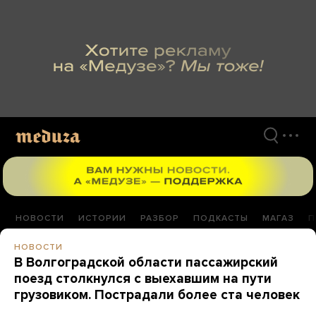
Перейти
к
материалам
НОВОСТИ
ИСТОРИИ
РАЗБОР
ПОДКАСТЫ
МАГАЗ
П
НОВОСТИ
В Волгоградской области пассажирский
поезд столкнулся с выехавшим на пути
грузовиком. Пострадали более ста человек