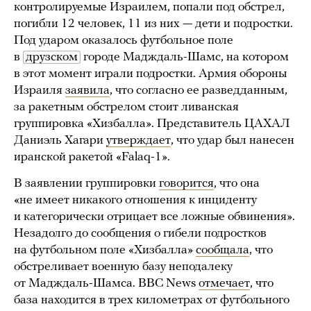
контролируемые Израилем, попали под обстрел,
погибли 12 человек, 11 из них — дети и подростки.
Под ударом оказалось футбольное поле
в
друзском
городе Мадждаль-Шамс, на котором
в этот момент играли подростки. Армия обороны
Израиля
заявила
, что согласно ее разведданным,
за ракетным обстрелом стоит ливанская
группировка «Хизбалла». Представитель ЦАХАЛ
Даниэль Хагари
утверждает
, что удар был нанесен
иранской ракетой «Falaq-1».
В заявлении группировки
говорится
, что она
«не имеет никакого отношения к инциденту
и категорически отрицает все ложные обвинения».
Незадолго до сообщения о гибели подростков
на футбольном поле «Хизбалла»
сообщала
, что
обстреливает военную базу неподалеку
от Мадждаль-Шамса. BBC News
отмечает
, что
база находится в трех километрах от футбольного