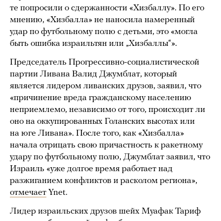
те попросили о сдержанности «Хизбаллу». По его
мнению, «Хизбалла» не наносила намеренный
удар по футбольному полю с детьми, это «могла
быть ошибка израильтян или „Хизбаллы“».
Председатель Прогрессивно-социалистической
партии Ливана Валид Джумблат, который
является лидером ливанских друзов, заявил, что
«причинение вреда гражданскому населению
неприемлемо, независимо от того, происходит ли
оно на оккупированных Голанских высотах или
на юге Ливана». После того, как «Хизбалла»
начала отрицать свою причастность к ракетному
удару по футбольному полю, Джумблат заявил, что
Израиль «уже долгое время работает над
разжиганием конфликтов и расколом региона»,
отмечает
Ynet.
Лидер израильских друзов шейх Муафак Тариф