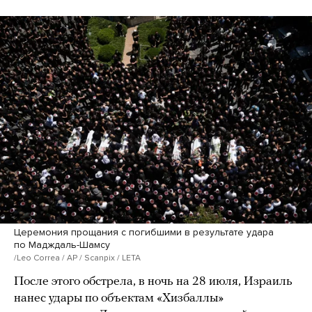
Церемония прощания с погибшими в результате удара
по Мадждаль-Шамсу
/Leo Correa / AP / Scanpix / LETA
После этого обстрела, в ночь на 28 июля, Израиль
нанес удары по объектам «Хизбаллы»