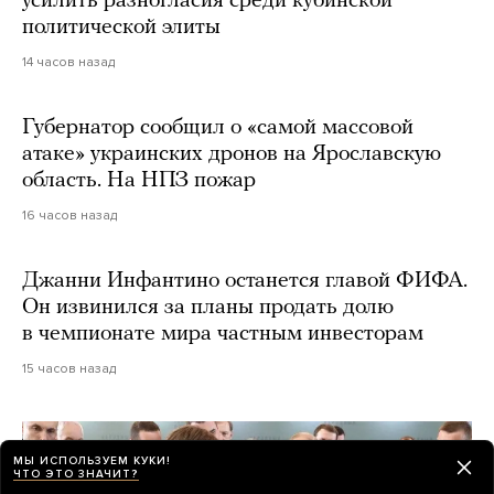
усилить разногласия среди кубинской
политической элиты
14 часов назад
Губернатор сообщил о «самой массовой
атаке» украинских дронов на Ярославскую
область. На НПЗ пожар
16 часов назад
Джанни Инфантино останется главой ФИФА.
Он извинился за планы продать долю
в чемпионате мира частным инвесторам
15 часов назад
МЫ ИСПОЛЬЗУЕМ КУКИ!
ЧТО ЭТО ЗНАЧИТ?