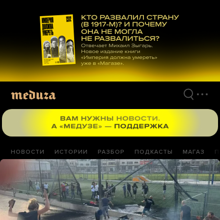
Перейти
к
материалам
НОВОСТИ
ИСТОРИИ
РАЗБОР
ПОДКАСТЫ
МАГАЗ
П