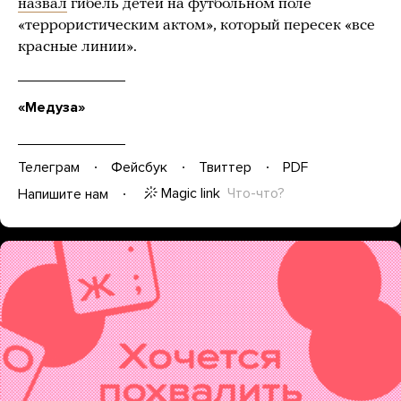
назвал
гибель детей на футбольном поле
«террористическим актом», который пересек «все
красные линии».
«Медуза»
Телеграм
Фейсбук
Твиттер
PDF
Magic link
Что-что?
Напишите нам