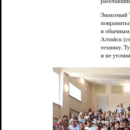
работавший
Знакомый Т
понравитьс
и обычным
Алтайск (с
технику. Т
и не уточни