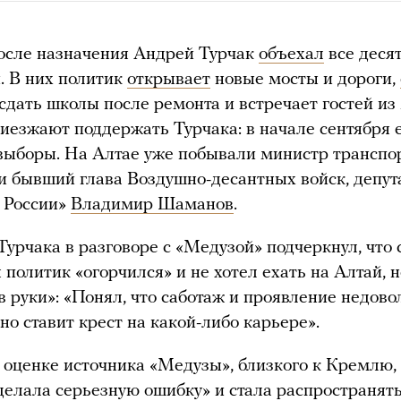
осле назначения Андрей Турчак
объехал
все деся
. В них политик
открывает
новые мосты и дороги,
сдать школы после ремонта и встречает гостей из
иезжают поддержать Турчака: в начале сентября 
выборы. На Алтае уже побывали министр транспо
и бывший глава Воздушно-десантных войск, депут
 России»
Владимир Шаманов
.
урчака в разговоре с «Медузой» подчеркнул, что 
 политик «огорчился» и не хотел ехать на Алтай, 
 в руки»: «Понял, что саботаж и проявление недово
но ставит крест на какой-либо карьере».
 оценке источника «Медузы», близкого к Кремлю,
делала серьезную ошибку» и стала распространят