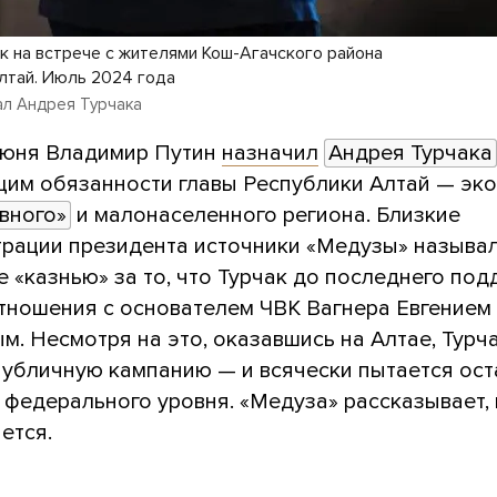
к на встрече с жителями Кош-Агачского района
лтай. Июль 2024 года
ал Андрея Турчака
июня Владимир Путин
назначил
Андрея Турчака
им обязанности главы Республики Алтай — эк
вного»
и малонаселенного региона. Близкие
трации президента источники «Медузы» называл
 «казнью» за то, что Турчак до последнего по
тношения с основателем ЧВК Вагнера Евгением
. Несмотря на это, оказавшись на Алтае, Турч
публичную кампанию — и всячески пытается ост
федерального уровня. «Медуза» рассказывает, 
ется.