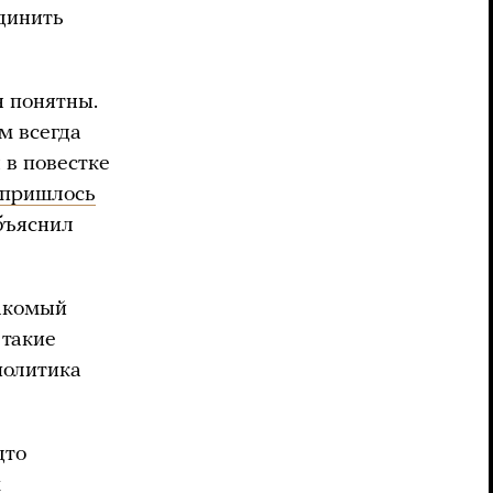
единить
я понятны.
м всегда
 в повестке
пришлось
объяснил
накомый
 такие
политика
дто
м