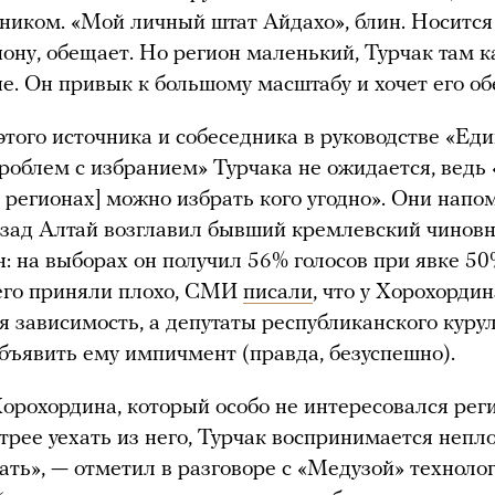
ником. «Мой личный штат Айдахо», блин. Носится
иону, обещает. Но регион маленький, Турчак там к
не. Он привык к большому масштабу и хочет его об
этого источника и собеседника в руководстве «Ед
проблем с избранием» Турчака не ожидается, ведь 
 регионах] можно избрать кого угодно». Они напо
азад Алтай возглавил бывший кремлевский чинов
: на выборах он получил 56% голосов при явке 50
его приняли плохо, СМИ
писали
, что у Хорохордин
я зависимость, а депутаты республиканского куру
бъявить ему импичмент (правда, безуспешно).
орохордина, который особо не интересовался рег
трее уехать из него, Турчак воспринимается непло
ать», — отметил в разговоре с «Медузой» технолог