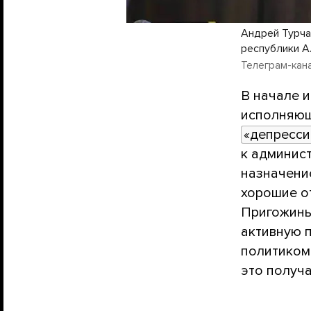
Андрей Турча
республики А
Телеграм-кан
В начале 
исполняющ
«депресси
к админис
назначение
хорошие о
Пригожиным
активную 
политиком 
это получа