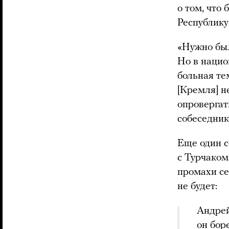
о том, что
Республик
«Нужно был
Но в нацио
больная те
[Кремля] н
опровергат
собеседник
Еще один с
с Турчаком
промахи се
не будет:
Андрей
он бор