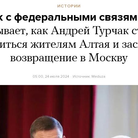
ИСТОРИИ
 с федеральными связя
ывает, как Андрей Турчак с
иться жителям Алтая и за
возвращение в Москву
05:00, 24 июля 2024
Источник:
Meduza