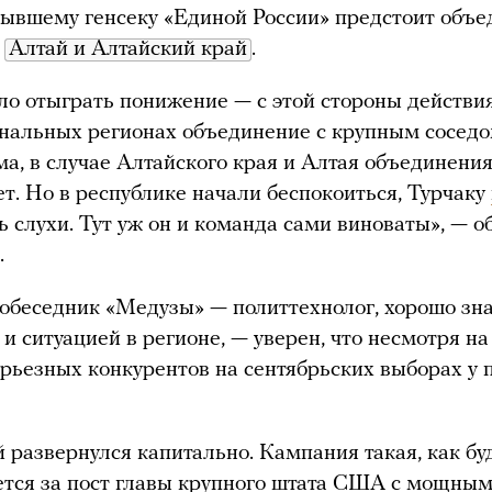
 бывшему генсеку «Единой России» предстоит объ
у
Алтай и Алтайский край
.
о отыграть понижение — с этой стороны действи
нальных регионах объединение с крупным соседо
ма, в случае Алтайского края и Алтая объединения
ет. Но в республике начали беспокоиться, Турчаку
ь слухи. Тут уж он и команда сами виноваты», — 
.
обеседник «Медузы» — политтехнолог, хорошо з
 и ситуацией в регионе, — уверен, что несмотря на
рьезных конкурентов на сентябрьских выборах у 
 развернулся капитально. Кампания такая, как бу
ется за пост главы крупного штата США с мощны