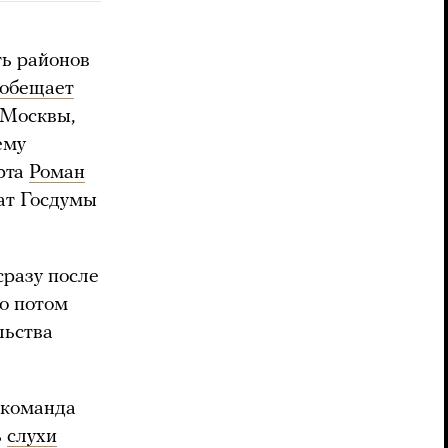
ть районов
обещает
 Москвы,
ему
рта
Роман
ат Госдумы
сразу после
но потом
льства
 команда
ь
слухи