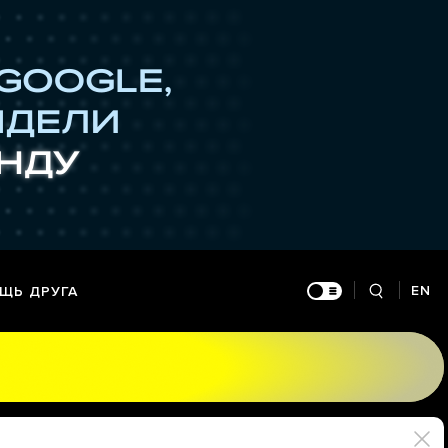
EN
ЩЬ ДРУГА