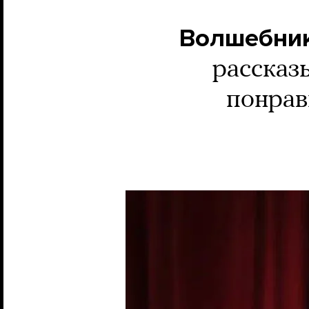
Волшебник
рассказ
понрав