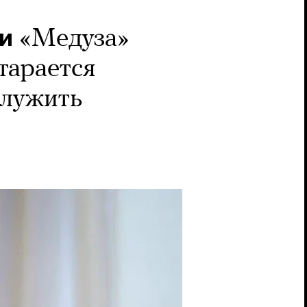
ми
«Медуза»
тарается
служить