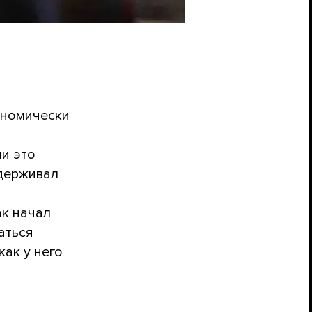
ономически
и это
ддерживал
ак начал
аться
как у него