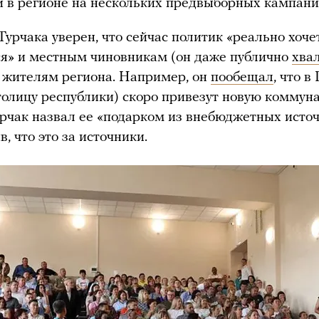
 в регионе на нескольких предвыборных кампани
урчака уверен, что сейчас политик «реально хоче
я» и местным чиновникам (он даже публично
хва
 жителям региона. Например, он
пообещал
, что в
толицу республики) скоро привезут новую коммун
урчак назвал ее «подарком из внебюджетных источ
в, что это за источники.