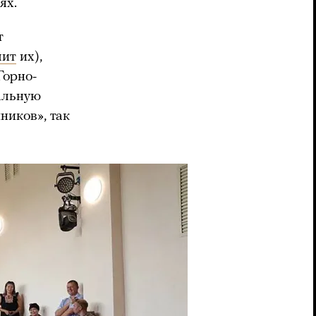
ях.
т
лит
их),
 Горно-
альную
ников», так