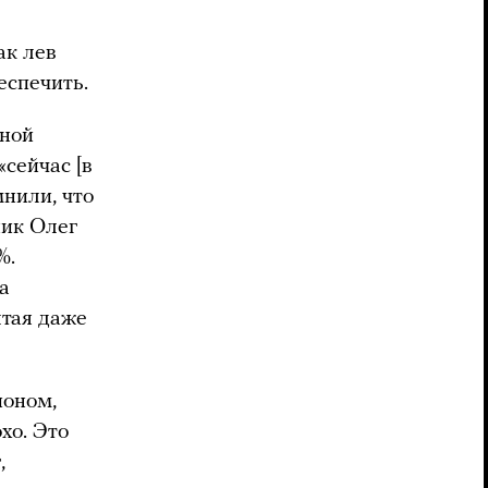
ак лев
еспечить.
иной
«сейчас [в
мнили, что
ник Олег
%.
а
лтая даже
ионом,
хо. Это
,