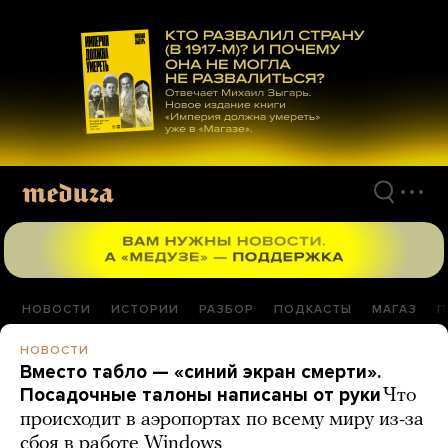
Перейти
к
материалам
НОВОСТИ
ИСТОРИИ
РАЗБОР
ПОДКАСТЫ
МАГАЗ
П
НОВОСТИ
Вместо табло — «синий экран смерти».
Посадочные талоны написаны от руки
Что
происходит в аэропортах по всему миру из-за
сбоя в работе Windows