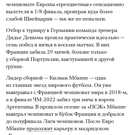
чемпионате Европы «трехцветные» сенсационно
вылетели в 1/8 финала, проиграв куда более
слабой Швейцарии — так же по пенальти.
Отбор к турниру в Германии команда тренера
Дидье Дешама прошла практически идеально —
семь побед и ничья в восьми матчах. В них
Франция забила 29 мячей, больше только
у сборной Португалии, выступавшей в другой
группе.
Лидер сборной — Килиан Мбаппе — одна
из главных звезд мирового футбола. Он уже
выигрывал с Францией чемпионат мира в 2018-м,
а в финале ЧМ-2022 забил три мяча в ворота
Аргентины. В прошлом сезоне за «ПСЖ» Мбаппе
выиграл чемпионат и Кубок Франции и добрался
до полуфинала Лиги чемпионов. После Евро
Мбаппе
продолжит
карьеру в мадридском