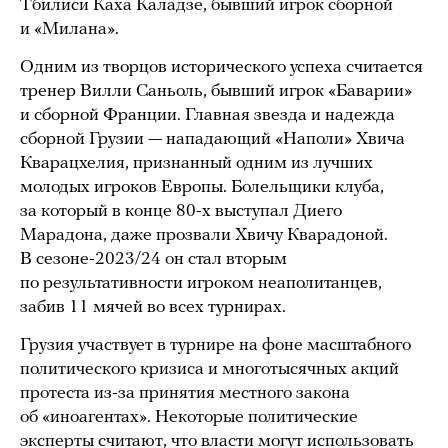
Тбилиси Каха Каладзе, бывший игрок сборной
и «Милана».
Одним из творцов исторического успеха считается
тренер Вилли Саньоль, бывший игрок «Баварии»
и сборной Франции. Главная звезда и надежда
сборной Грузии — нападающий «Наполи» Хвича
Кварацхелия, признанный одним из лучших
молодых игроков Европы. Болельщики клуба,
за который в конце 80-х выступал Диего
Марадона, даже прозвали Хвичу Кварадоной.
В сезоне-2023/24 он стал вторым
по результативности игроком неаполитанцев,
забив 11 мячей во всех турнирах.
Грузия участвует в турнире на фоне масштабного
политического кризиса и многотысячных акций
протеста из-за принятия местного закона
об «иноагентах». Некоторые политические
эксперты считают, что власти могут использовать