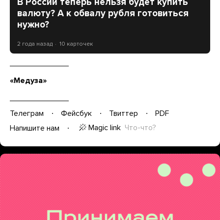
В России теперь нельзя будет купить
валюту? А к обвалу рубля готовиться
нужно?
2 года назад
10 карточек
«Медуза»
Телеграм
Фейсбук
Твиттер
PDF
Magic link
Что-что?
Напишите нам