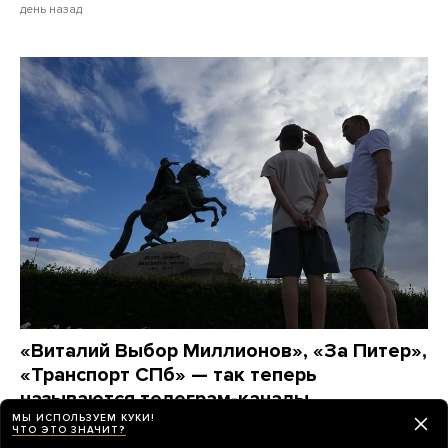
день назад
«Виталий Выбор Миллионов», «За Питер»,
«Транспорт СПб» — так теперь
называются телеграм-каналы
петербургских политиков
МЫ ИСПОЛЬЗУЕМ КУКИ!
ЧТО ЭТО ЗНАЧИТ?
Они массово переименовывают их перед