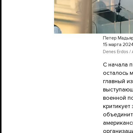
Петер Мадьяр
15 марта 202
Denes Erdos / 
С начала 
осталось 
главный и
выступающ
военной п
критикует
объединить
американс
организаци