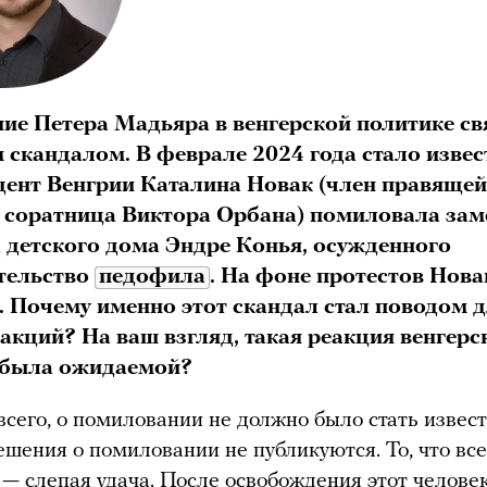
ие Петера Мадьяра в венгерской политике св
 скандалом. В феврале 2024 года стало извес
дент Венгрии Каталина Новак (член правящей
 соратница Виктора Орбана) помиловала зам
 детского дома Эндре Конья, осужденного
тельство
педофила
. На фоне протестов Нова
у. Почему именно этот скандал стал поводом 
акций? На ваш взгляд, такая реакция венгерс
 была ожидаемой?
сего, о помиловании не должно было стать извест
ешения о помиловании не публикуются. То, что все
 — слепая удача. После освобождения этот челове