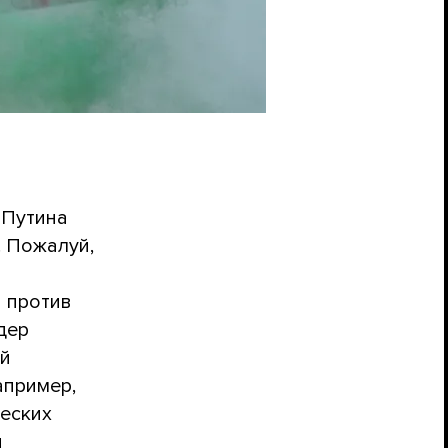
 Путина
. Пожалуй,
 против
дер
ей
апример,
еских
н