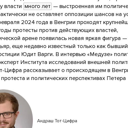
 у власти
много лет
— выстроенная им политич
актически не оставляет оппозиции шансов на ус
февраля 2024 года в Венгрии проходят крупней
годы протесты против действующих властей,
ической арене появилась новая яркая фигура —
ьяр, еще недавно известный только как бывши
юстиции Юдит Варги. В интервью «Медузе» поли
эксперт Института исследований внешней полити
т-Цифра рассказывает о происходящем в Венгри
 протеста и политических перспективах Петера
Андраш Тот-Цифра