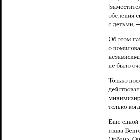
[заместите
обеления с
с детьми, 
Об этом на
о помилова
независимы
не было оч
Только пос
действоват
минимизиро
только ког
Еще одной 
глава Венг
Орбана. Он