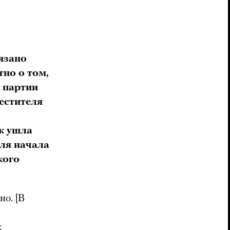
язано
тно о том,
 партии
естителя
к ушла
для начала
кого
но. [В
к