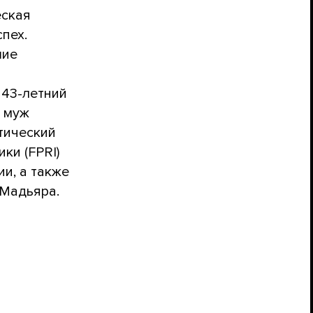
еская
пех.
шие
 43-летний
й муж
тический
ки (FPRI)
и, а также
 Мадьяра.