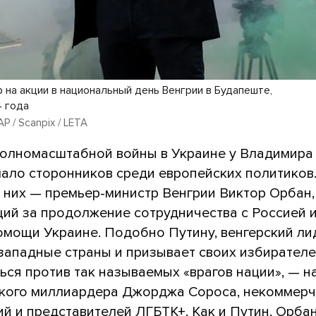
 на акции в национальный день Венгрии в Будапеште,
4 года
AP / Scanpix / LETA
полномасштабной войны в Украине у Владимира
мало сторонников среди европейских политиков
з них — премьер-министр Венгрии Виктор Орбан,
ий за продолжение сотрудничества с Россией и
омощи Украине. Подобно Путину, венгерский ли
 западные страны и призывает своих избирател
ся против так называемых «врагов нации», — н
кого миллиардера Джорджа Сороса, некоммерч
й и представителей ЛГБТК+. Как и Путин, Орба