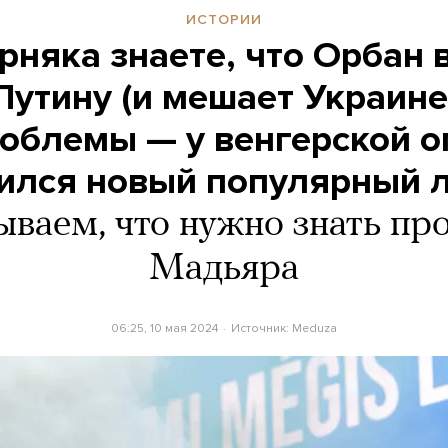
ИСТОРИИ
рняка знаете, что Орбан 
Путину (и мешает Украине)
роблемы — у венгерской 
ился новый популярный 
ываем, что нужно знать пр
Мадьяра
06:25, 10 мая 2024
Источник:
Meduza