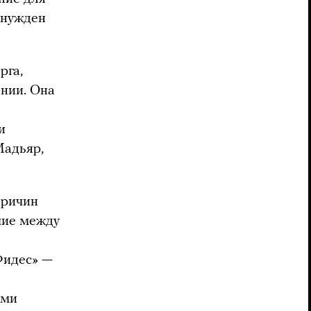
ынужден
рга,
нии. Она
и
Мадьяр,
причин
ечие между
Фидес» —
ыми