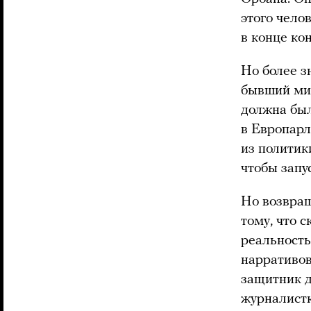
этого чело
в конце кон
Но более з
бывший ми
должна был
в Европарл
из политик
чтобы запу
Но возвращ
тому, что 
реальность
нарративов
защитник д
журналистк