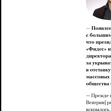
— Появлен
с большим
что прези
«Фидес» и
директора
за укрыва
в отставк
массовых 
общества
— Прежде в
Венгрии] р
вскрылось,