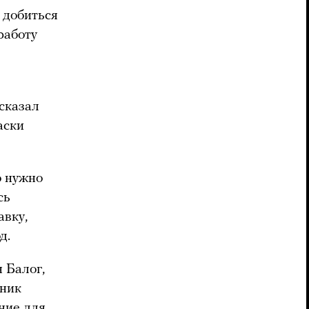
 добиться
работу
сказал
аски
о нужно
сь
авку,
од.
 Балог,
вник
ние для