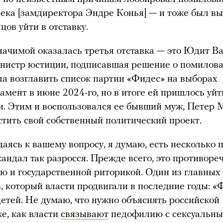
века [замдиректора Эндре Конья] — и тоже был в
цов уйти в отставку.
начимой оказалась третья отставка — это Юдит Ва
нистр юстиции, подписавшая решение о помилова
а возглавить список партии «Фидес» на выборах
амент в июне 2024-го, но в итоге ей пришлось уйт
и. Этим и воспользовался ее бывший муж, Петер 
стить свой собственный политический проект.
аясь к вашему вопросу, я думаю, есть несколько 
скандал так разросся. Прежде всего, это противор
ю и государственной риторикой. Один из главных
, который власти продвигали в последние годы: «
етей. Не думаю, что нужно объяснять российской
е, как власти
связывают
педофилию с сексуальн