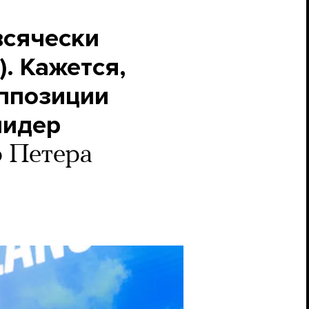
всячески
. Кажется,
оппозиции
лидер
о Петера