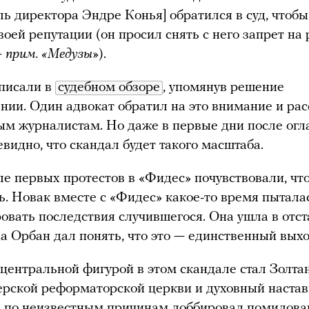
ль директора Эндре Конья] обратился в суд, чтобы
воей репутации (он просил снять с него запрет на 
—
прим. «Медузы»
).
писали в
судебном обзоре
, упомянув решение
нии. Один адвокат обратил на это внимание и рас
м журналистам. Но даже в первые дни после огл
евидно, что скандал будет такого масштаба.
ле первых протестов в «Фидес» почувствовали, чт
ь. Новак вместе с «Фидес» какое-то время пытала
вать последствия случившегося. Она ушла в отст
да Орбан дал понять, что это — единственный вых
центральной фигурой в этом скандале стал Золтан
ерской реформаторской церкви и духовный наста
 по неизвестным причинам лоббировал помилова