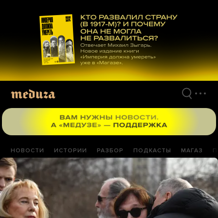
Перейти
к
материалам
НОВОСТИ
ИСТОРИИ
РАЗБОР
ПОДКАСТЫ
МАГАЗ
П