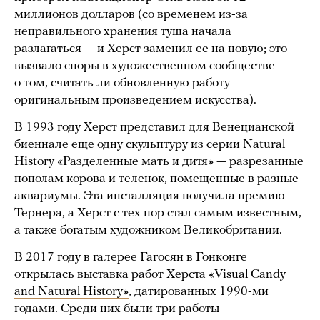
миллионов долларов (со временем из-за
неправильного хранения туша начала
разлагаться — и Херст заменил ее на новую; это
вызвало споры в художественном сообществе
о том, считать ли обновленную работу
оригинальным произведением искусства).
В 1993 году Херст представил для Венецианской
биеннале еще одну скульптуру из серии Natural
History «Разделенные мать и дитя» — разрезанные
пополам корова и теленок, помещенные в разные
аквариумы. Эта инсталляция получила премию
Тернера, а Херст с тех пор стал самым известным,
а также богатым художником Великобритании.
В 2017 году в галерее Гагосян в Гонконге
открылась выставка работ Херста
«Visual Candy
and Natural History»
, датированных 1990-ми
годами. Среди них были три работы