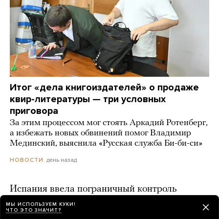
Итог «дела книгоиздателей» о продаже
квир-литературы — три условных
приговора
За этим процессом мог стоять Аркадий Ротенберг,
а избежать новых обвинений помог Владимир
Мединский, выяснила «Русская служба Би-би-си»
день назад
НОВОСТИ
Испания ввела пограничный контроль
с Италией. Ранее Рим ввел аналогичные
МЫ ИСПОЛЬЗУЕМ КУКИ!
ЧТО ЭТО ЗНАЧИТ?
меры из-за миграционного кризиса в Сеуте