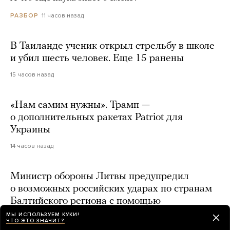
11 часов назад
РАЗБОР
В Таиланде ученик открыл стрельбу в школе
и убил шесть человек. Еще 15 ранены
15 часов назад
«Нам самим нужны». Трамп —
о дополнительных ракетах Patriot для
Украины
14 часов назад
Министр обороны Литвы предупредил
о возможных российских ударах по странам
Балтийского региона с помощью
захваченных украинских дронов
МЫ ИСПОЛЬЗУЕМ КУКИ!
ЧТО ЭТО ЗНАЧИТ?
день назад