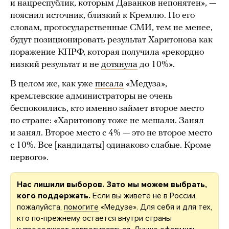
и нацреспублик, которым Даванков непонятен», —
пояснил источник, близкий к Кремлю. По его
словам, прогосударственные СМИ, тем не менее,
будут позиционировать результат Харитонова как
поражение КПРФ, которая получила «рекордно
низкий результат и не
дотянула
до 10%».
В целом же, как уже
писала
«Медуза»,
кремлевские администраторы не очень
беспокоились, кто именно займет второе место
по стране: «Харитонову тоже не мешали. Занял
и занял. Второе место с 4% — это не второе место
с 10%. Все [кандидаты] одинаково слабые. Кроме
первого».
Нас лишили выборов. Зато мы можем выбрать,
кого поддержать.
Если вы живете не в России,
пожалуйста,
помогите
«Медузе». Для себя и для тех,
кто по-прежнему остается внутри страны