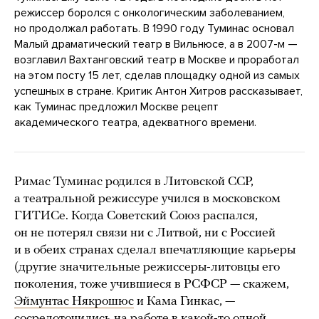
режиссер боролся с онкологическим заболеванием,
но продолжал работать. В 1990 году Туминас основал
Малый драматический театр в Вильнюсе, а в 2007-м —
возглавил Вахтанговский театр в Москве и проработал
на этом посту 15 лет, сделав площадку одной из самых
успешных в стране. Критик Антон Хитров рассказывает,
как Туминас предложил Москве рецепт
академического театра, адекватного времени.
Римас Туминас родился в Литовской ССР,
а театральной режиссуре учился в московском
ГИТИСе. Когда Советский Союз распался,
он не потерял связи ни с Литвой, ни с Россией
и в обеих странах сделал впечатляющие карьеры
(другие значительные режиссеры-литовцы его
поколения, тоже учившиеся в РСФСР — скажем,
Эймунтас Някрошюс
и Кама Гинкас, —
сосредоточились на работе в какой-то одной