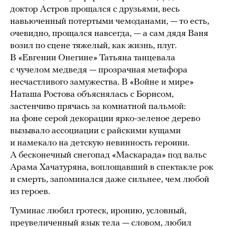
доктор Астров прощался с друзьями, весь
навьюченный потертыми чемоданами, — то есть,
очевидно, прощался навсегда, — а сам дядя Ваня
возил по сцене тяжелый, как жизнь, плуг.
В «Евгении Онегине» Татьяна танцевала
с чучелом медведя — прозрачная метафора
несчастливого замужества. В «Войне и мире»
Наташа Ростова объяснялась с Борисом,
застенчиво прячась за комнатной пальмой:
на фоне серой декорации ярко-зеленое дерево
вызывало ассоциации с райскими кущами
и намекало на детскую невинность героини.
А бесконечный снегопад «Маскарада» под вальс
Арама Хачатуряна, воплощавший в спектакле рок
и смерть, запоминался даже сильнее, чем любой
из героев.
Туминас любил гротеск, иронию, условный,
преувеличенный язык тела — словом, любил