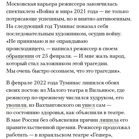
Московская карьера режиссера закончилась
спектаклем «Война и мир» 2021 года — не только
потрясающе успешным, но и внятно антивоенным.
На следующий год Туминас показал себя
последовательным художником, осудив войну.
«Не принимаю и не оправдываю
происходящего, — написал режиссер в своем
обращении
от 25 февраля. — И мне жаль народ,
который стал заложником этой трагедии.
Мы очень быстро осознаем, что это трагедия».
В феврале 2022 года Туминас лишился обоих
своих постов: из Малого театра в Вильнюсе, где
режиссер по-прежнему числился худруком, его
уволили
, из Вахтанговского он
ушел
сам —
по состоянию здоровья, как объяснили в театре.
В мае Россия без объяснения причин
лишила
его
правительственной премии. Режиссер продолжал
работать — в израильском театре «Гешер»,