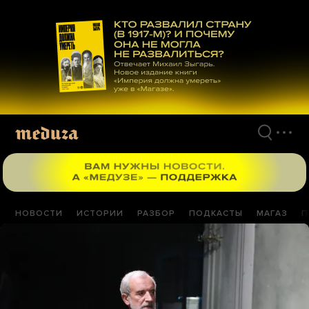
Перейти
к
материалам
НОВОСТИ
ИСТОРИИ
РАЗБОР
ПОДКАСТЫ
МАГАЗ
П