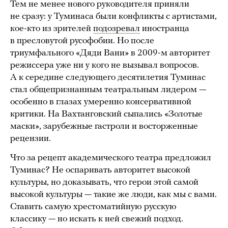
Тем не менее нового руководителя приняли
не сразу: у Туминаса были конфликты с артистами,
кое-кто из зрителей
подозревал
иностранца
в пресловутой русофобии. Но после
триумфального «Дяди Вани» в 2009-м авторитет
режиссера уже ни у кого не вызывал вопросов.
А к середине следующего десятилетия Туминас
стал общепризнанным театральным лидером —
особенно в глазах умеренно консервативной
критики. На Вахтанговский сыпались «Золотые
маски», зарубежные гастроли и восторженные
рецензии.
Что за рецепт академического театра предложил
Туминас? Не оспаривать авторитет высокой
культуры, но доказывать, что герои этой самой
высокой культуры — такие же люди, как мы с вами.
Ставить самую хрестоматийную русскую
классику — но искать к ней свежий подход.