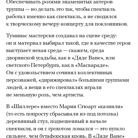
Обеспечивать ролями знаменитых актеров
труппы — но делать это так, чтобы спектакль
работал именно как спектакль, а не сводился
к творческому вечеру-концерту для поклонников.
Туминас мастерски создавал на сцене среду:
он и материал выбирал такой, где в качестве героя
выступает некая среда — скажем, среда
дворянской усадьбы, как в «Дяде Ване», или
светского Петербурга, как в «Маскараде».
Он с удовольствием сочинял коллективных
персонажей, «дирижировал» большими группами
людей, а вещи в его спектаклях играли
не меньшую роль, чем артисты.
В «Шиллере» вместо Марии Стюарт «казнили»
(то есть попросту сбрасывали из-под потолка)
деревянный стул, подвешенный в начале
спектакля, и он с грохотом ломался — это пугало
сильнее, чем бутафорская кровь. В «Дяде Ване»