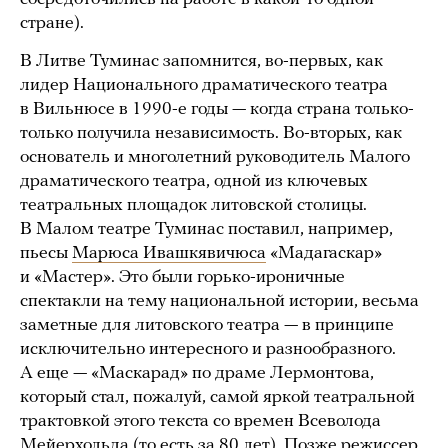
стране).
В Литве Туминас запомнится, во-первых, как
лидер Национального драматического театра
в Вильнюсе в 1990-е годы — когда страна только-
только получила независимость. Во-вторых, как
основатель и многолетний руководитель Малого
драматического театра, одной из ключевых
театральных площадок литовской столицы.
В Малом театре Туминас поставил, например,
пьесы
Марюса Ивашкявичюса
«Мадагаскар»
и «Мастер». Это были горько-ироничные
спектакли на тему национальной истории, весьма
заметные для литовского театра — в принципе
исключительно интересного и разнообразного.
А еще — «Маскарад» по драме Лермонтова,
который стал, пожалуй, самой яркой театральной
трактовкой этого текста со времен Всеволода
Мейерхольда (то есть за 80 лет). Позже режиссер