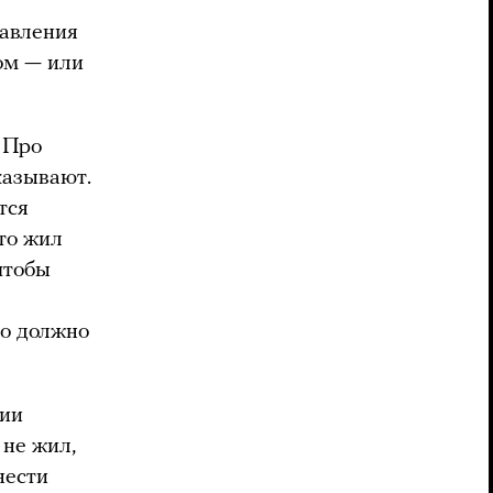
тавления
дом — или
 Про
казывают.
тся
то жил
 чтобы
то должно
нии
 не жил,
нести