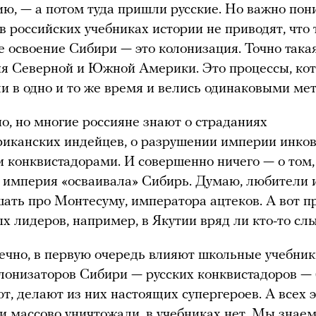
ю, — а потом туда пришли русские. Но важно пони
в российских учебниках истории не приводят, что 
 освоение Сибири — это колонизация. Точно такая
я Северной и Южной Америки. Это процессы, ко
и в одно и то же время и велись одинаковыми ме
о, но многие россияне знают о страданиях
иканских индейцев, о разрушении империи инков
 конквистадорами. И совершенно ничего — о том,
 империя «осваивала» Сибирь. Думаю, любители 
ать про Монтесуму, императора ацтеков. А вот п
х лидеров, например, в Якутии вряд ли кто-то сл
нечно, в первую очередь влияют школьные учебник
олонизаторов Сибири — русских конквистадоров —
т, делают из них настоящих супергероев. А всех 
и массово уничтожали, в учебниках нет. Мы знае