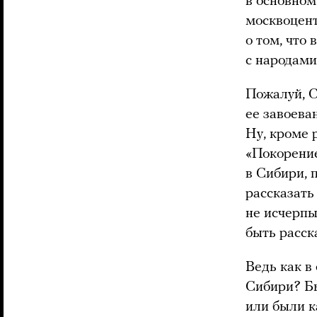
в основном
москвоцент
о том, что
с народами
Пожалуй, С
ее завоева
Ну, кроме 
«Покорение
в Сибири, п
рассказать 
не исчерпы
быть расск
Ведь как в
Сибири? Бы
или были к