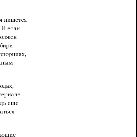
ия пишется
 И если
должен
ибири
опорциях,
енным
одах,
сериале
едь еще
аться
дующие