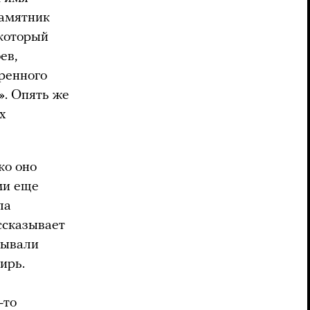
памятник
 который
ев,
ренного
». Опять же
х
ко оно
ми еще
ла
ассказывает
зывали
ирь.
-то