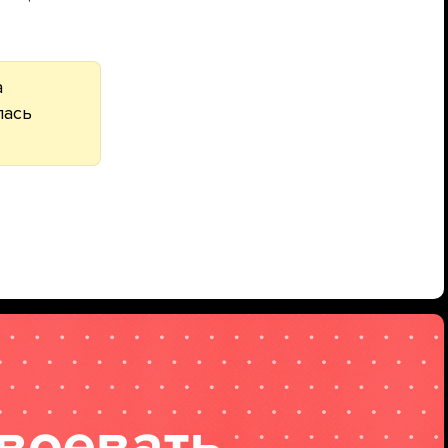
а
лась