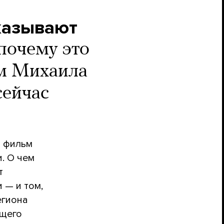
казывают
 почему это
м Михаила
сейчас
 фильм
. О чем
т
 — и том,
егиона
бщего