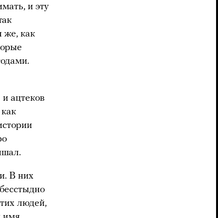
мать, и эту
так
 же, как
торые
тодами.
 и ацтеков
 как
истории
ро
ышал.
и. В них
 бесстыдно
этих людей,
м имя