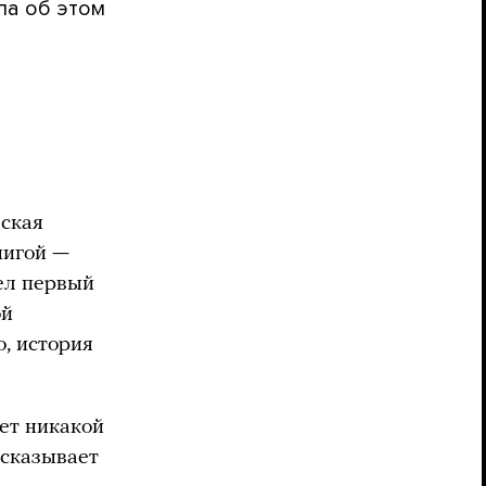
ла об этом
еская
нигой —
шел первый
ой
о, история
нет никакой
ссказывает