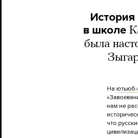
История
в школе
К
была нас
Зыгар
На
ютьюб-
«Завоеван
нам не рас
историчес
что русск
цивилизаци