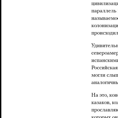
цивилизаци
параллель 
называемое
колонизаци
происходил
Удивительн
североамер
испанскими
Российская
могли слыш
аналогичны
На это, ко
казаков, к
прославляю
которых он