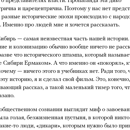
 о представителях власти. Пропаганда эта дико
рична и царецентрична. Поэтому у нас нет предс
 в разные исторические эпохи происходило с наро
. Именно про людей мне и хочется рассказать.
ибирь — самая неизвестная часть нашей истории.
ние и колонизацию обычно вообще ничего не расс
разве что исторического штампа, который называе
 Сибири Ермаком». А что именно он «покорял», к
очему — ничего этого в учебниках нет. Ради того,
эту историю, я и сделал свой фильм. Это, конечно,
вающий рассказ, а такой маленький тизер того, ч
азано.
 общественном сознании выглядит миф о завоева
ла голая, безжизненная пустыня, в которой никто
акие-то люди, «дикари», которым нужно было при