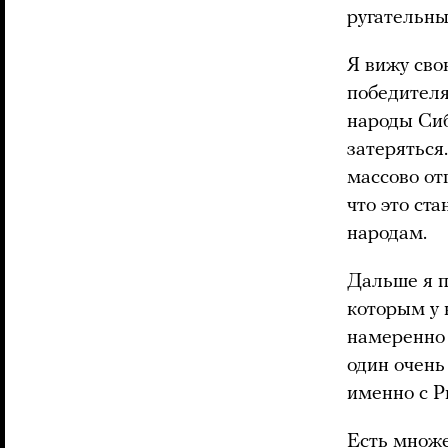
ругательн
Я вижу сво
победителя
народы Сиб
затеряться
массово от
что это ст
народам.
Дальше я п
которым у 
намеренно 
один очень
именно с 
Есть множе