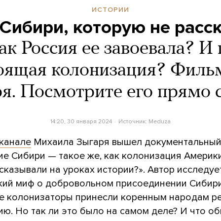
ИСТОРИИ
 Сибири, которую не расс
ак Россия ее завоевала? И
тоящая колонизация? Филь
я. Посмотрите его прямо 
14:20, 30 января 2024
Источник:
Meduza
канале
Михаила Зыгаря вышел документальный
ие Сибири — такое же, как колонизация Америки
сказывали на уроках истории?». Автор исследуе
кий миф о добровольном присоединении Сибири
ие колонизаторы принесли коренным народам р
ю. Но так ли это было на самом деле? И что о