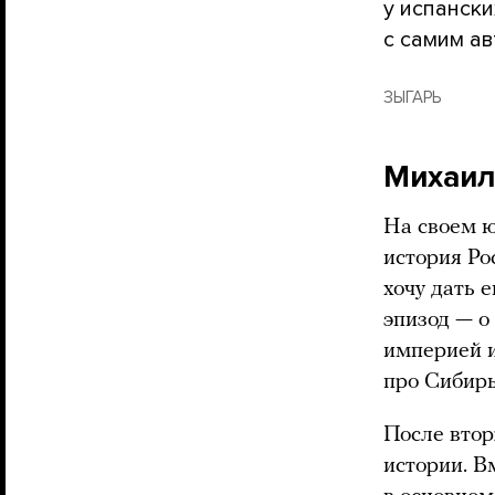
у испански
с самим ав
ЗЫГАРЬ
Михаил
На своем ю
история Ро
хочу дать 
эпизод — о
империей и
про Сибирь
После втор
истории. В