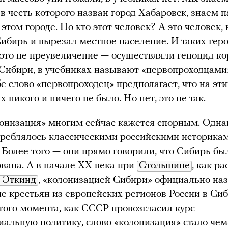
, в честь которого назван город Хабаровск, знаем 
 этом городе. Но кто этот человек? А это человек,
ибирь и вырезал местное население. И таких геро
это не преувеличение — осуществляли геноцид ко
Сибири, в учебниках называют «первопроходцами
бе слово «первопроходец» предполагает, что на эти
 никого и ничего не было. Но нет, это не так.
онизация» многим сейчас кажется спорным. Одна
треблялось классическими российскими историка
. Более того — они прямо говорили, что Сибирь бы
вана. А в начале XX века при
Столыпине
, как р
 Эткинд
, «колонизацией Сибири» официально на
е крестьян из европейских регионов России в Сиб
 того момента, как СССР провозгласил курс
иальную политику, слово «колонизация» стало чем