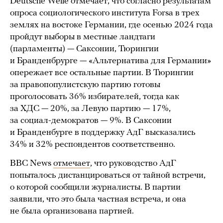
Deutsche Welle отмечает, что согласно результатам
опроса социологического института Forsa в трех
землях на востоке Германии, где осенью 2024 года
пройдут выборы в местные ландтаги
(парламенты) — Саксонии, Тюрингии
и Бранденбрурге — «Альтернатива для Германии»
опережает все остальные партии. В Тюрингии
за правопопулистскую партию готовы
проголосовать 36% избирателей, тогда как
за ХДС — 20%, за Левую партию — 17%,
за социал-демократов — 9%. В Саксонии
и Бранденбурге в поддержку АдГ высказались
34% и 32% респондентов соответственно.
BBC News
отмечает
, что руководство АдГ
попыталось дистанцироваться от тайной встречи,
о которой сообщили журналисты. В партии
заявили, что это была частная встреча, и она
не была организована партией.