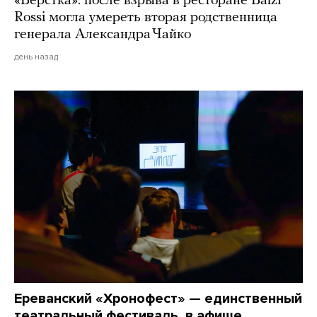
«Верстка»: после взрыва в ресторане Balzi
Rossi могла умереть вторая родственница
генерала Александра Чайко
день назад
Ереванский «Хронофест» — единственный
театральный фестиваль, в афише