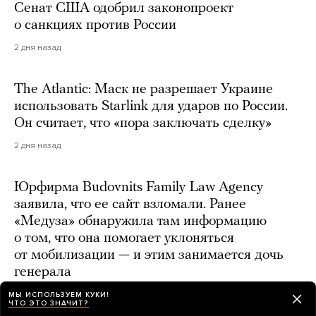
Сенат США одобрил законопроект
о санкциях против России
2 дня назад
The Atlantic: Маск не разрешает Украине
использовать Starlink для ударов по России.
Он считает, что «пора заключать сделку»
2 дня назад
Юрфирма Budovnits Family Law Agency
заявила, что ее сайт взломали. Ранее
«Медуза» обнаружила там информацию
о том, что она помогает уклоняться
от мобилизации — и этим занимается дочь
генерала
день назад
МЫ ИСПОЛЬЗУЕМ КУКИ!
ЧТО ЭТО ЗНАЧИТ?