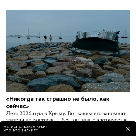
«Никогда так страшно не было, как
сейчас»
Лето 2026 года в Крыму. Вот каким его запомнят
жители полуострова — без топлива, электричества,
работы и туристов. Фоторепортаж «Берега»
МЫ ИСПОЛЬЗУЕМ КУКИ!
ЧТО ЭТО ЗНАЧИТ?