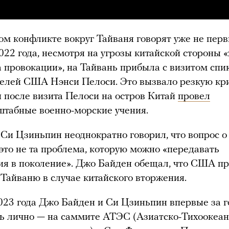
м конфликте вокруг Тайваня говорят уже не перв
2022 года, несмотря на угрозы китайской стороны 
а провокации», на Тайвань прибыла с визитом сп
елей США Нэнси Пелоси. Это вызвало резкую кр
 после визита Пелоси на остров Китай
провел
табные военно-морские учения.
Си Цзиньпин неоднократно говорил, что вопрос о 
это не та проблема, которую можно «передавать
ия в поколение». Джо Байден обещал, что США п
Тайваню в случае китайского вторжения.
023 года Джо Байден и Си Цзиньпин впервые за г
ь лично — на саммите АТЭС (Азиатско-Тихоокеан