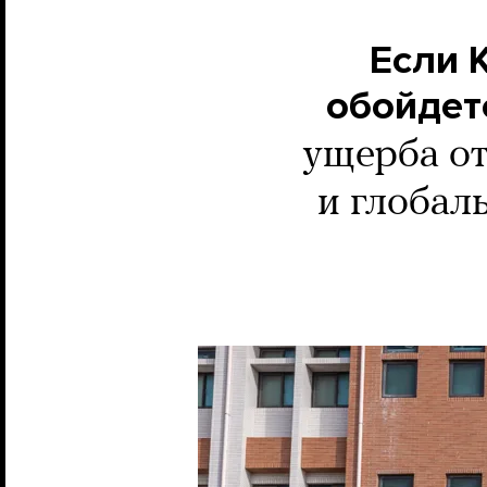
Если 
обойдет
ущерба от
и глобал