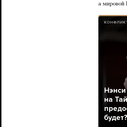
а мировой 
КОНФЛИКТ
Нэнси
на Та
предо
будет