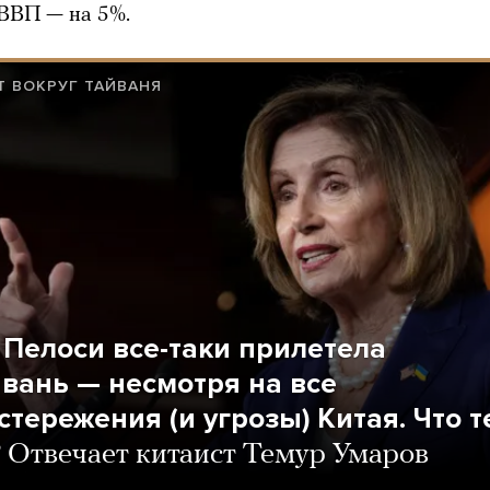
ВВП — на 5%.
 ВОКРУГ ТАЙВАНЯ
 Пелоси все-таки прилетела
йвань — несмотря на все
стережения (и угрозы) Китая. Что 
?
Отвечает китаист Темур Умаров