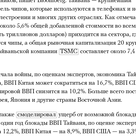
ников, пишет Bloomberg. Тайвань — крупнейший
ель чипов, которые используются в телефонах и н
лестроении и многих других отраслях. Как отмеча
 около 5,6% общей добавленной стоимости во все
ть триллионов долларов) приходится на сектора, г
ся чипы, а общая рыночная капитализация 20 кр
тайваньской компании
TSMC
составляет около 7,
ачала войны, по оценкам экспертов, экономика Та
, ВВП Китая может сократиться на 16,7%, ВВП 
 мировой ВВП снизится на 10,2%. Больше всего по
я, Япония и другие страны Восточной Азии.
 также
смоделировал
ущерб от возможной блокад
 один год блокады ВВП Тайваня, по оценке эксперт
а 12,2%, ВВП Китая — на 8,9%, ВВП США — на 3,3