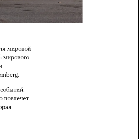
для мировой
% мирового
и
omberg.
 событий.
о повлечет
орая