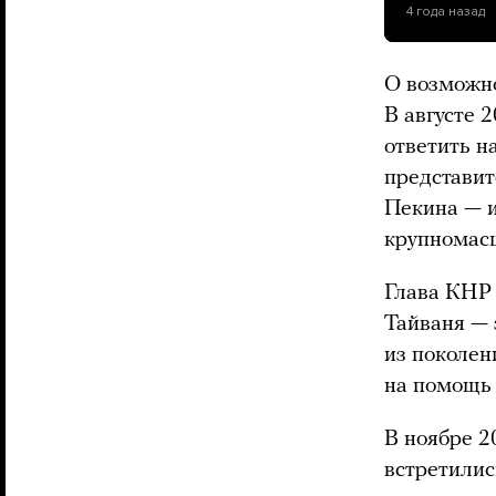
4 года назад
О возможно
В августе 
ответить н
представит
Пекина — и
крупномасш
Глава КНР 
Тайваня — 
из поколен
на помощь 
В ноябре 2
встретилис