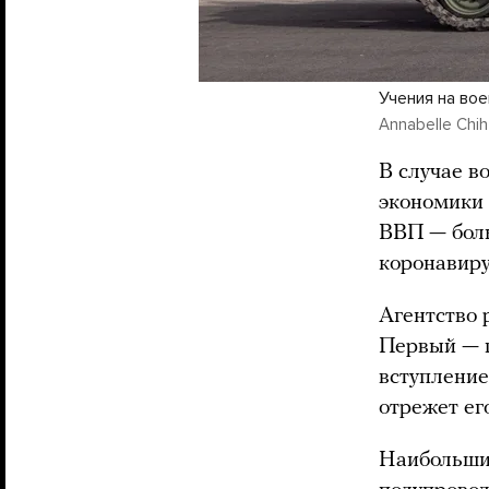
Учения на вое
Annabelle Chih
В случае в
экономики 
ВВП — боль
коронавиру
Агентство 
Первый — п
вступление
отрежет ег
Наибольший