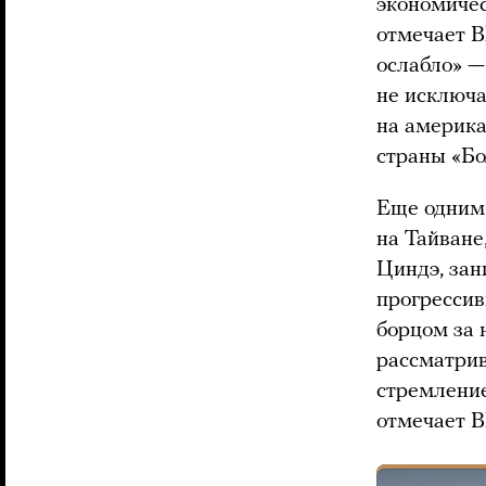
экономичес
отмечает B
ослабло» —
не исключа
на америка
страны «Бо
Еще одним
на Тайване
Циндэ, за
прогрессив
борцом за 
рассматрив
стремление
отмечает B