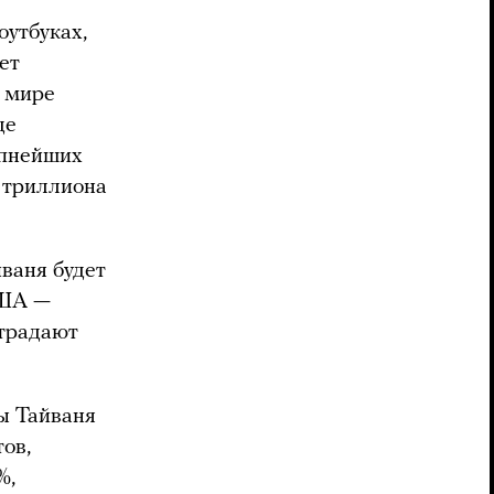
оутбуках,
ет
м мире
де
упнейших
4 триллиона
йваня будет
США —
страдают
ы Тайваня
ов,
%,