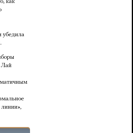
о, как
о
и убедила
.
ыборы
, Лай
агматичным
ормальное
 линии»,