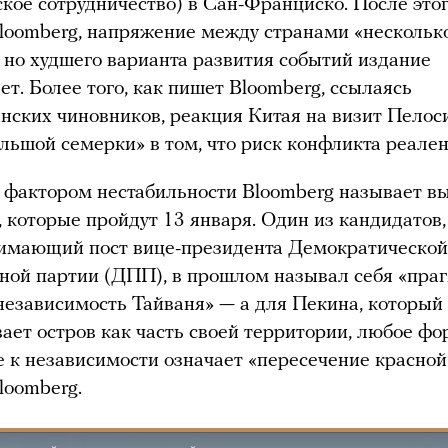
кое сотрудничество) в Сан-Франциско. После этог
loomberg, напряжение между странами «нескольк
 но худшего варианта развития событий издание
ет. Более того, как пишет Bloomberg, ссылаясь
нских чиновников, реакция Китая на визит Пелос
льшой семерки» в том, что риск конфликта реален
 фактором нестабильности Bloomberg называет в
, которые пройдут 13 января. Один из кандидатов
нимающий пост вице-президента Демократической
ной партии (ДПП), в прошлом называл себя «пр
независимость Тайваня» — а для Пекина, который
ает остров как часть своей территории, любое ф
 к независимости означает «пересечение красной
loomberg.