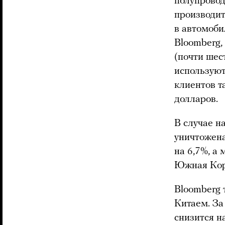
полупровод
производит
в автомоби
Bloomberg,
(почти шес
используют
клиентов 
долларов.
В случае н
уничтожена
на 6,7%, а
Южная Коре
Bloomberg
Китаем. За
снизится н