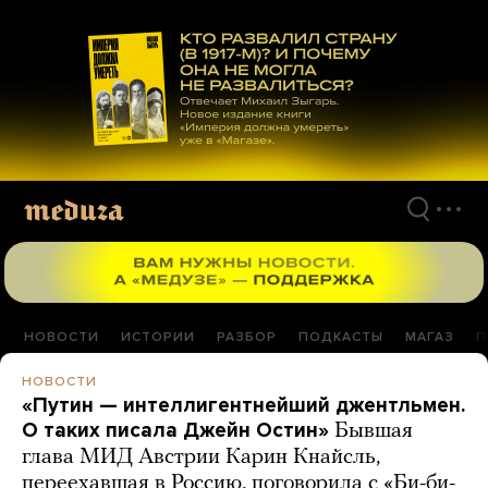
Перейти
к
материалам
НОВОСТИ
ИСТОРИИ
РАЗБОР
ПОДКАСТЫ
МАГАЗ
П
НОВОСТИ
«Путин — интеллигентнейший джентльмен.
О таких писала Джейн Остин»
Бывшая
глава МИД Австрии Карин Кнайсль,
переехавшая в Россию, поговорила с «Би-би-