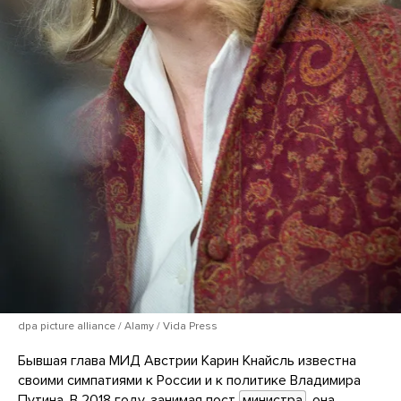
dpa picture alliance / Alamy / Vida Press
Бывшая глава МИД Австрии Карин Кнайсль известна
своими симпатиями к России и к политике Владимира
Путина. В 2018 году, занимая пост
министра
, она