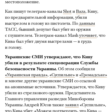
местоположение.
Как пишут телеграм-каналы
Shot
и
Baza
, Киву,
по предварительной информации, убили
выстрелом в голову из пистолета. По
данным
ТАСС, бывший депутат был убит из оружия
с глушителем. Телеграм-канал Mash
уточняет
, что
Кива был убит двумя выстрелами — в грудь
и голову.
Украинские СМИ утверждают, что Киву
убили в результате спецоперации Службы
безопасности Украины.
Об этом сообщили
«Украинская правда»
,
«Суспильне»
и
«Громадське»
и многие другие украинские СМИ со ссылкой
на анонимные источники. Утверждается, что Киву
убили из стрелкового оружия. Представитель
Главного управления разведки Минобороны
Украины Андрей Юсов также
заявил
«Суспильне»,
что Кива убит: «Можем подтвердить, что Кива —