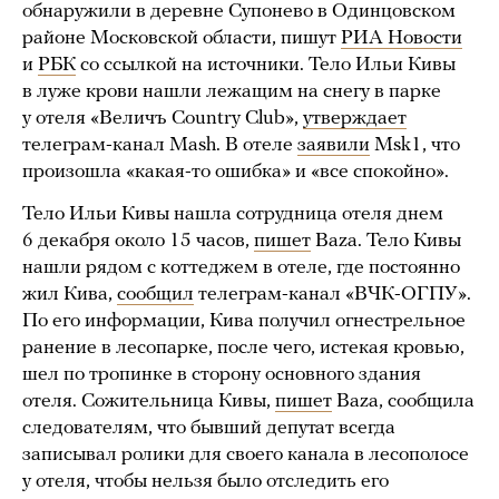
обнаружили в деревне Супонево в Одинцовском
районе Московской области, пишут
РИА Новости
и
РБК
со ссылкой на источники. Тело Ильи Кивы
в луже крови нашли лежащим на снегу в парке
у отеля «Величъ Country Club»,
утверждает
телеграм-канал Mash. В отеле
заявили
Msk1, что
произошла «какая-то ошибка» и «все спокойно».
Тело Ильи Кивы нашла сотрудница отеля днем
6 декабря около 15 часов,
пишет
Baza. Тело Кивы
нашли рядом с коттеджем в отеле, где постоянно
жил Кива,
сообщил
телеграм-канал «ВЧК-ОГПУ».
По его информации, Кива получил огнестрельное
ранение в лесопарке, после чего, истекая кровью,
шел по тропинке в сторону основного здания
отеля. Сожительница Кивы,
пишет
Baza, сообщила
следователям, что бывший депутат всегда
записывал ролики для своего канала в лесополосе
у отеля, чтобы нельзя было отследить его