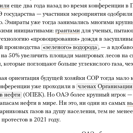
или
еще два года назад во время конференции в Г
 государства — участники мероприятия одобрили
о. Эмираты уже тогда занимались многими круп
скими инициативами:
грантами
для ученых, пытаю
технологию «провоцирования» дождя в засушливы
й производства
«зеленого» водорода
, — а вдобаво
на 50% увеличить площади мангровых лесов на с
, которые поглощают больше углекислого газа, че
ая ориентация будущей хозяйки COP тогда мало 
онференции уже проходили в
членах Организации 
в нефти
(ОПЕК). Но ОАЭ более крупный игрок 
запасам нефти в мире. Ни это, ни одни из самых
в
арниковых газов на душу населения, тем не менее
 протестов в 2021 году.