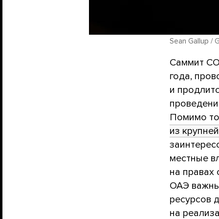
Sean Gallup / 
Саммит CO
года, про
и продлит
проведени
Помимо то
из крупне
заинтерес
местные в
на правах 
ОАЭ важны
ресурсов 
на реализ