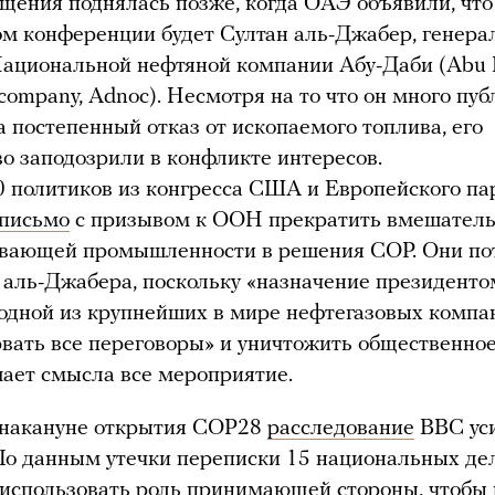
щения поднялась позже, когда ОАЭ объявили, что
м конференции будет Султан аль-Джабер, генер
Национальной нефтяной компании Абу-Даби (Abu 
l company, Adnoc). Несмотря на то что он много пу
а постепенный отказ от ископаемого топлива, его
о заподозрили в конфликте интересов.
 политиков из конгресса США и Европейского па
письмо
с призывом к ООН прекратить вмешатель
вающей промышленности в решения COP. Они по
 аль-Джабера, поскольку «назначение президент
одной из крупнейших в мире нефтегазовых комп
рвать все переговоры» и уничтожить общественное
шает смысла все мероприятие.
 накануне открытия COP28
расследование
BBC уси
По данным утечки переписки 15 национальных де
использовать роль принимающей стороны, чтобы