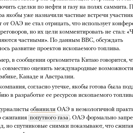
ючить сделки по нефти и газу на полях саммита.
а якобы уже назначили частные встречи участни
 от ОАЭ не стал отрицать, что использует конфе
реговоров, но их цели комментировать не стал: «
ляются частными». По данным BBC, обсуждать
ось развитие проектов ископаемого топлива.
ер, в сообщении оргкомитета Китаю говорится, ч
а совместно оценить международные возможност
мбике, Канаде и Австралии.
компания, согласно утечке, якобы готова была по
ию в разработке ее ресурсов ископаемого топлив
журналисты
обвинили
ОАЭ в неэкологичной практ
о сжигания
попутного газа
. ОАЭ формально запре
ад, но спутниковые снимки показывают, что сжига