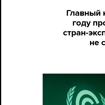
Главный 
году пр
стран-экс
не 