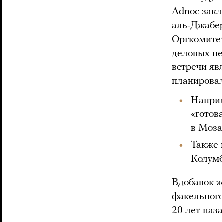
Adnoc закл
аль-Джабер
Оргкомитет
деловых пе
встречи яв
планировал
Наприм
«готов
в Моза
Также 
Колумб
Вдобавок 
факельног
20 лет наз