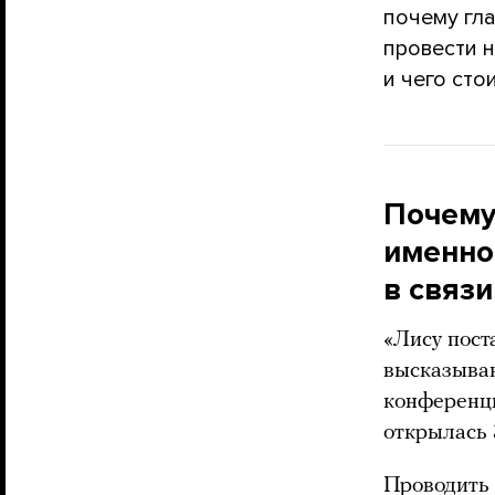
почему гл
провести 
и чего сто
Почему
именно
в связ
«Лису пост
высказыва
конференц
открылась 
Проводить 