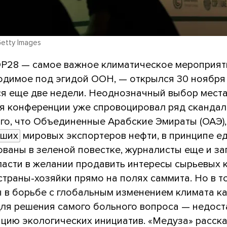
Getty Images
P28 — самое важное климатическое мероприят
водимое под эгидой ООН, — открылся 30 ноября
ся еще две недели. Неоднозначный выбор мест
я конференции уже спровоцировал ряд скандал
го, что Объединенные Арабские Эмираты (ОАЭ),
йших
мировых экспортеров нефти, в принципе ед
ованы в зеленой повестке, журналисты еще и з
ласти в желании продавить интересы сырьевых 
страны-хозяйки прямо на полях саммита. Но в т
 в борьбе с глобальным изменением климата ка
для решения самого больного вопроса — недост
ацию экологических инициатив. «Медуза» расска