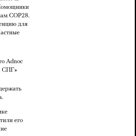
 Помощники
кам COP28.
ренцию для
Частные
то Adnoc
и СПГ»
ддержать
а.
ике
тили его
ние