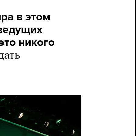
ра в этом
 ведущих
это никого
дать