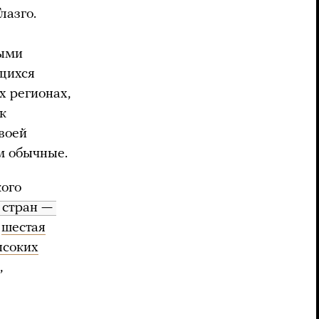
лазго.
ными
щихся
х регионах,
к
воей
м обычные.
кого
стран — 
—
шестая
ысоких
,