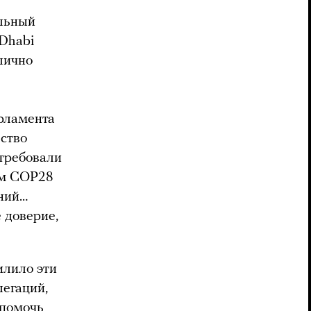
альный
Dhabi
блично
рламента
ство
требовали
ом COP28
аний…
 доверие,
лило эти
легаций,
 помочь