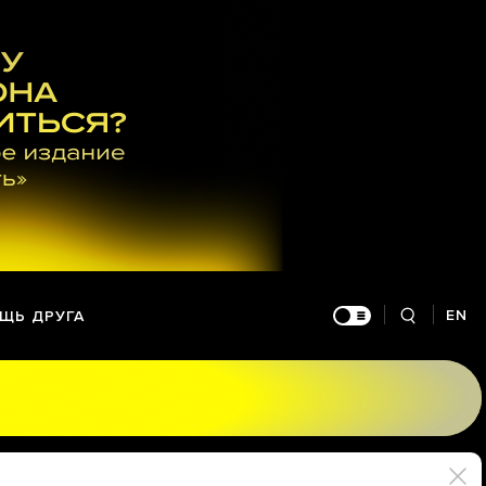
EN
ЩЬ ДРУГА