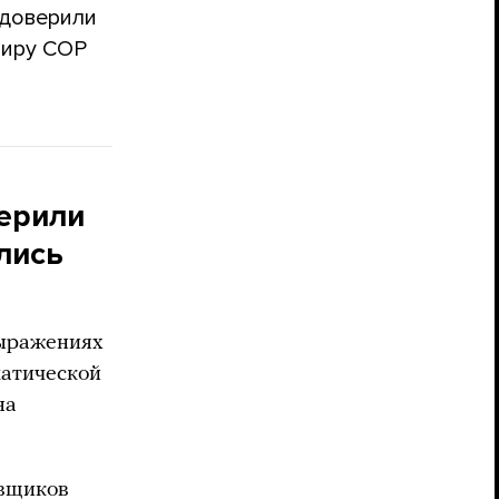
 доверили
миру COP
ерили
лись
выражениях
атической
на
авщиков