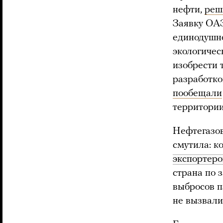
нефти,
реш
Заявку ОАЭ
единодушн
экологиче
изобрести 
разработко
пообещали
территории
Нефтегазов
смутила: к
экспортеро
страна по 
выбросов п
не вызвали