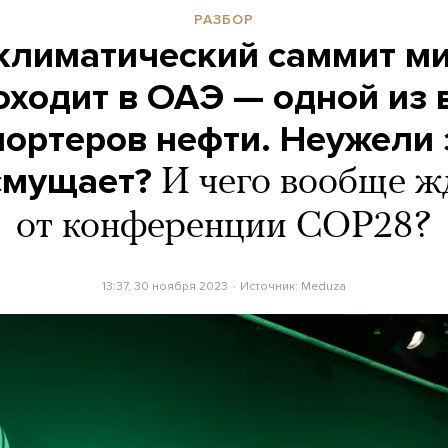
РАЗБОР
климатический саммит ми
оходит в ОАЭ — одной из
портеров нефти. Неужели 
смущает?
И чего вообще ж
от конференции COP28?
13:37, 30 ноября 2023
Источник:
Meduza