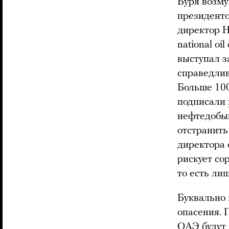
Буря возму
президенто
директор 
national oi
выступал з
справедлив
Больше 100
подписали
нефтедобы
отстранить
директора 
рискует со
то есть ли
Буквально
опасения. 
ОАЭ будут 