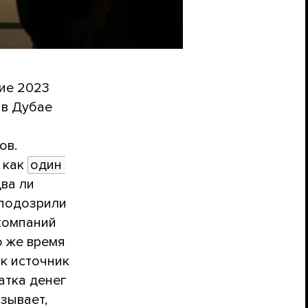
ие 2023
 в Дубае
а
ов.
 как
один 
ва ли
аподозрили
компаний
о же время
к источник
атка денег
зывает,