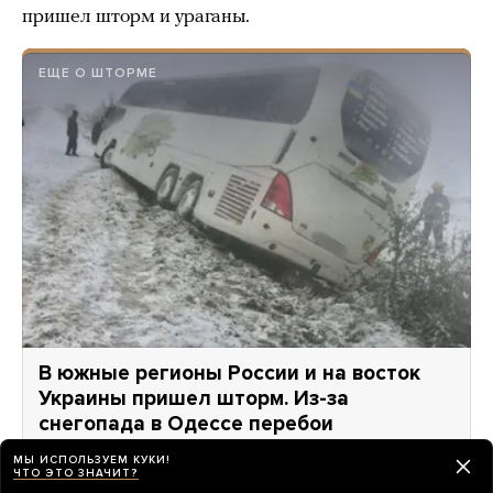
пришел шторм и ураганы.
ЕЩЕ О ШТОРМЕ
В южные регионы России и на восток
Украины пришел шторм. Из-за
снегопада в Одессе перебои
с электричеством, в Евпатории Черное
МЫ ИСПОЛЬЗУЕМ КУКИ!
море вышло из берегов, аэропорт Сочи
ЧТО ЭТО ЗНАЧИТ?