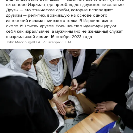
на севере Израиля, где преобладает друзское население.
Друзы — это этнические арабы, которые исповедуют
друзизм — религию, возникшую на основе одного
из течений ислама шиитского толка. В Израиле живет
около 150 тысяч друзов. Большинство идентифицируют
себя как израильтяне, а мужчины (но не женщины) служат
в израильской армии. 16 ноября 2023 года
John Macdougall / AFP / Scanpix / LETA