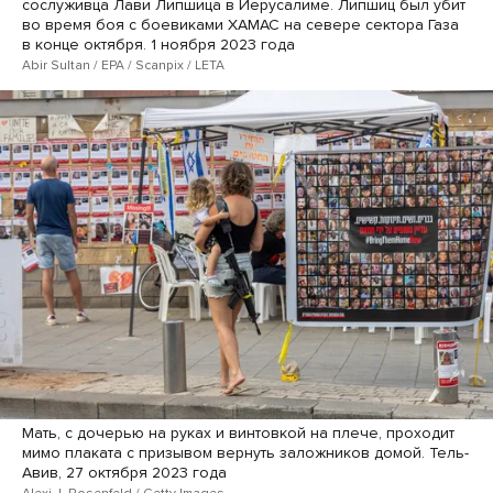
сослуживца Лави Липшица в Иерусалиме. Липшиц был убит
во время боя с боевиками ХАМАС на севере сектора Газа
в конце октября. 1 ноября 2023 года
Abir Sultan / EPA / Scanpix / LETA
Мать, с дочерью на руках и винтовкой на плече, проходит
мимо плаката с призывом вернуть заложников домой. Тель-
Авив, 27 октября 2023 года
Alexi J. Rosenfeld / Getty Images