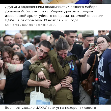
Друзья и родственники оплакивают 23-летнего майора
Джамаля Аббаса — члена общины друзов и солдата
израильской армии, убитого во время наземной операции
ЦАХАЛ в секторе Газа. 19 ноября 2023 года
Shir Torem / Reuters / Scanpix / LETA
Военнослужащие ЦАХАЛ плачут на похоронах своего