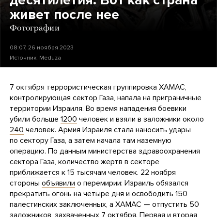
десятилетия. Вот как страна
живет после нее
Фотографии
08:07, 26 ноября 2023
Источник:
Meduza
7 октября террористическая группировка ХАМАС,
контролирующая сектор Газа, напала на приграничные
территории Израиля. Во время нападения боевики
убили больше
1200
человек и взяли в заложники около
240
человек. Армия Израиля стала наносить удары
по сектору Газа, а затем начала там наземную
операцию. По данным министерства здравоохранения
сектора Газа, количество жертв в секторе
приближается
к 15 тысячам человек. 22 ноября
стороны
объявили
о перемирии: Израиль обязался
прекратить огонь на четыре дня и освободить 150
палестинских заключенных, а ХАМАС — отпустить 50
заложников, захваченных 7 октября.
Первая
и
вторая