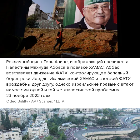
Рекламный щит в Тель-Авиве, изображающий президента
Палестины Махмуда Аббаса в повязке ХАМАС. Аббас
возглавляет движение ФАТХ, контролирующее Западный
берег реки Иордан. Исламистский ХАМАС и светский ФАТХ
враждебны друг другу, однако израильские правые считают
их частями одной и той же «палестинской проблемы».
23 ноября 2023 года
Oded Balilty / AP / Scanpix / LETA