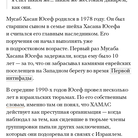
я стал таким же… таким же жестоким дикарем,
как они.
Мусаб Хасан Юсеф родился в 1978 году. Он был
старшим сыном в семье шейха Хасана Юсефа
и считался его главным наследником. Его
поручения он начал выполнять уже
в подростковом возрасте. Первый раз Мусаба
Хасана Юсефа задержали, когда ему было 10
лет — за то, что он забрасывал камнями еврейских
поселенцев на Западном берегу во время
Первой 
интифады
.
В середине 1990-х годов Юсеф провел несколько
лет в израильских тюрьмах. По его собственным
словам
, именно там он понял, что ХАМАС
действует как преступная организация — когда
наблюдал за тем, как сидевшие в тюрьме члены
группировки пытали других заключенных,
которых они подозревали в связях с Израилем.