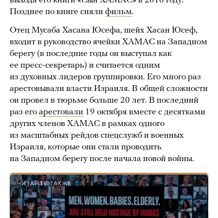
выхода его книги «Сын ХАМАС» в 2010 году.
Позднее по книге сняли
фильм
.
Отец Мусаба Хасана Юсефа, шейх Хасан Юсеф,
входит в руководство ячейки ХАМАС на Западном
берегу (в последние годы он выступал как
ее пресс-секретарь) и считается одним
из духовных лидеров группировки. Его много раз
арестовывали власти Израиля. В общей сложности
он провел в тюрьме больше 20 лет. В последний
раз его
арестовали
19 октября вместе с десятками
других членов ХАМАС в рамках одного
из масштабных рейдов спецслужб и военных
Израиля, которые они стали проводить
на Западном берегу после начала новой войны.
ЧИТАЙТЕ ТАКЖЕ