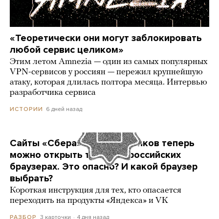
«Теоретически они могут заблокировать
любой сервис целиком»
Этим летом Amnezia — один из самых популярных
VPN-сервисов у россиян — пережил крупнейшую
атаку, которая длилась полтора месяца. Интервью
разработчика сервиса
6 дней назад
ИСТОРИИ
Сайты «Сбера» и других банков теперь
можно открыть только в российских
браузерах. Это опасно? И какой браузер
выбрать?
Короткая инструкция для тех, кто опасается
переходить на продукты «Яндекса» и VK
3 карточки
4 дня назад
РАЗБОР