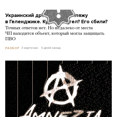
Украинский дрон попал по пляжу
в Геленджике. Куда он летел? Его сбили?
Точных ответов нет. Но недалеко от места
ЧП находится объект, который могла защищать
ПВО
3 карточки
5 дней назад
РАЗБОР