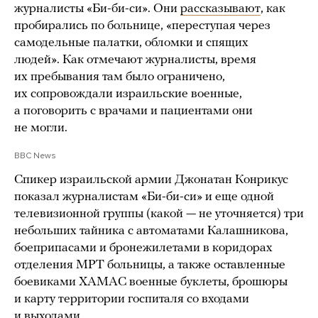
журналисты «Би-би-си». Они
рассказывают
, как
пробирались по больнице, «переступая через
самодельные палатки, обломки и спящих
людей». Как отмечают журналисты, время
их пребывания там было ограничено,
их сопровождали израильские военные,
а поговорить с врачами и пациентами они
не могли.
BBC News
Спикер израильской армии Джонатан Конрикус
показал журналистам «Би-би-си» и еще одной
телевизионной группы (какой — не уточняется) три
небольших тайника с автоматами Калашникова,
боеприпасами и бронежилетами в коридорах
отделения МРТ больницы, а также оставленные
боевиками ХАМАС военные буклеты, брошюры
и карту территории госпиталя со входами
и выходами.