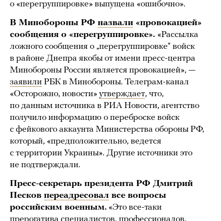
о «перегруппировке» выпущена «ошибочно».
В Минобороны РФ
назвали
«провокацией»
сообщения о «перегруппировке».
«Рассылка
ложного сообщения о „перегруппировке“ войск
в районе Днепра якобы от имени пресс-центра
Минобороны России является провокацией», —
заявили
РБК в Минобороны. Телеграм-канал
«Осторожно, новости»
утверждает
, что,
по данным источника в РИА Новости, агентство
получило информацию о переброске войск
с фейкового аккаунта Министерства обороны РФ,
который, «предположительно, ведется
с территории Украины». Другие источники это
не подтверждали.
Пресс-секретарь президента РФ Дмитрий
Песков
переадресовал
все вопросы
российским военным.
«Это все-таки
прерогатива специалистов, профессионалов,