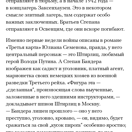
отправляют в тюрьму, а в начале 1942 года —
в концлагерь Заксенхаузен. Это в некотором
смысле элитный лагерь, там содержат особо
важных заключенных. Братьев Степана
отправляют в Освенцим, где они вскоре погибают.
Именно первые недели войны описаны в романе
«Третья карта» Юлиана Семенова, правда, у него
центральный персонаж — это Штирлиц, любимый
герой Володи Путина. А Степан Бандера
изображен как садист и уголовник, платный агент,
марионетка своих немецких хозяев из военной
разведки Третьего рейха. «Фигура эта —
„сделанная“, произносящая слова выученные,
заложенные в него здешними инструкторами, —
докладывает шпион Штирлиц в Москву.
— Бандера лишен прошлого — оно у него
преступно, уголовно, кроваво, — он, видимо, будет
сражаться за свой „кусок пирога“ особенно яростно;