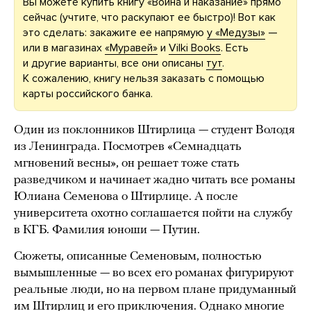
Вы можете купить книгу «Война и наказание» прямо
сейчас (учтите, что раскупают ее быстро)! Вот как
это сделать: закажите ее напрямую
у «Медузы»
—
или в магазинах
«Муравей»
и
Vilki Books
. Есть
и другие варианты, все они описаны
тут
.
К сожалению, книгу нельзя заказать с помощью
карты российского банка.
Один из поклонников Штирлица — студент Володя
из Ленинграда. Посмотрев «Семнадцать
мгновений весны», он решает тоже стать
разведчиком и начинает жадно читать все романы
Юлиана Семенова о Штирлице. А после
университета охотно соглашается пойти на службу
в КГБ. Фамилия юноши — Путин.
Сюжеты, описанные Семеновым, полностью
вымышленные — во всех его романах фигурируют
реальные люди, но на первом плане придуманный
им Штирлиц и его приключения. Однако многие