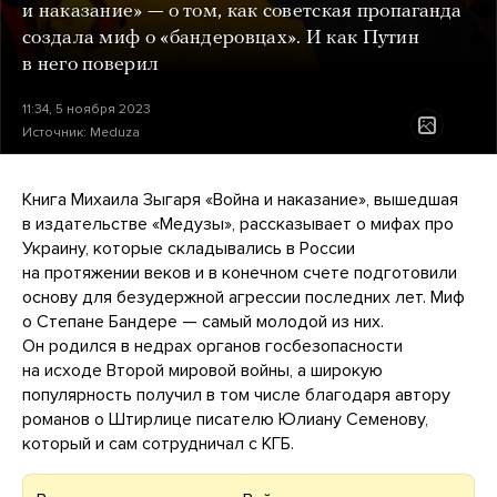
и наказание» — о том, как советская пропаганда
создала миф о «бандеровцах». И как Путин
в него поверил
11:34, 5 ноября 2023
Источник:
Meduza
Книга Михаила Зыгаря «Война и наказание», вышедшая
в издательстве «Медузы», рассказывает о мифах про
Украину, которые складывались в России
на протяжении веков и в конечном счете подготовили
основу для безудержной агрессии последних лет. Миф
о Степане Бандере — самый молодой из них.
Он родился в недрах органов госбезопасности
на исходе Второй мировой войны, а широкую
популярность получил в том числе благодаря автору
романов о Штирлице писателю Юлиану Семенову,
который и сам сотрудничал с КГБ.