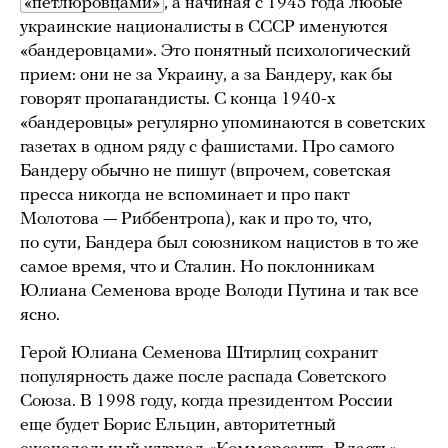
«петлюровцами»
, а начиная с 1945 года любые
украинские националисты в СССР именуются
«бандеровцами». Это понятный психологический
прием: они не за Украину, а за Бандеру, как бы
говорят пропагандисты. С конца 1940-х
«бандеровцы» регулярно упоминаются в советских
газетах в одном ряду с фашистами. Про самого
Бандеру обычно не пишут (впрочем, советская
пресса никогда не вспоминает и про пакт
Молотова — Риббентропа), как и про то, что,
по сути, Бандера был союзником нацистов в то же
самое время, что и Сталин. Но поклонникам
Юлиана Семенова вроде Володи Путина и так все
ясно.
Герой Юлиана Семенова Штирлиц сохранит
популярность даже после распада Советского
Союза. В 1998 году, когда президентом России
еще будет Борис Ельцин, авторитетный