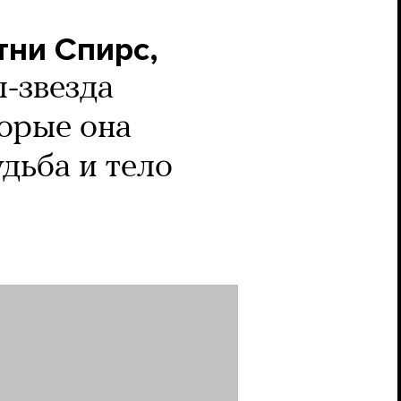
ни Спирс,
-звезда
торые она
удьба и тело