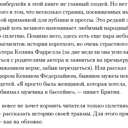
мберлейк в этой книге не главный злодей. Но нет
ого в том, что несколько страниц, посвященных и
ной приманкой для публики и прессы. Это редкий 
орый хоть немного напоминает любимый народны
 сплетню. Помимо него, здесь есть еще пара неб
агментов: история короткого, но очень страстног
ктера Колина Фаррелла (за две недели она успел
ься с родителями актера и заявиться на премьеру
ижамном верхе, забыв переодеться). Или рассказ
анцором Кевином Федерлайном, бывшим мужем пе
 детей. «Я просто была женщиной, которая хотела,
обнимал мужчина в бассейне», — пишет Бритни.
 вовсе не хочет кормить читателя только сплетня
— рассказать историю своей травмы. Для этого пр
— как на обложке.