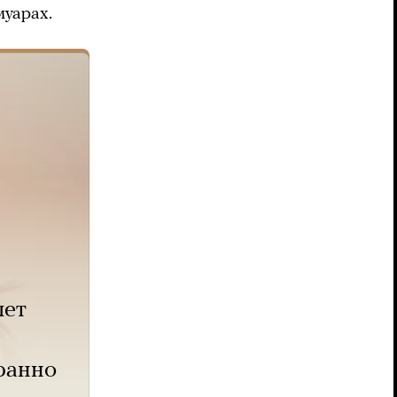
муарах.
лет
транно