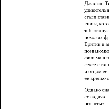
Джастин Ти
удивительн
стали глав
книги, кот
таблоидную
похожих фр
Бритни и а
познакомит
фильма в п
сексе с т
и отцом ее
ее крепко 
Однако она
ее задача 
оголиться 