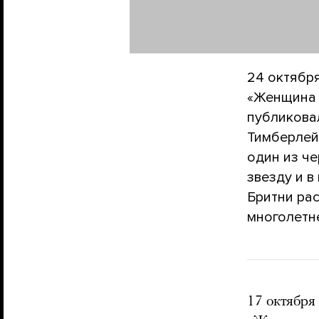
24 октябр
«Женщина 
публикова
Тимберлейк
один из ч
звезду и в
Бритни рас
многолетне
17 октября