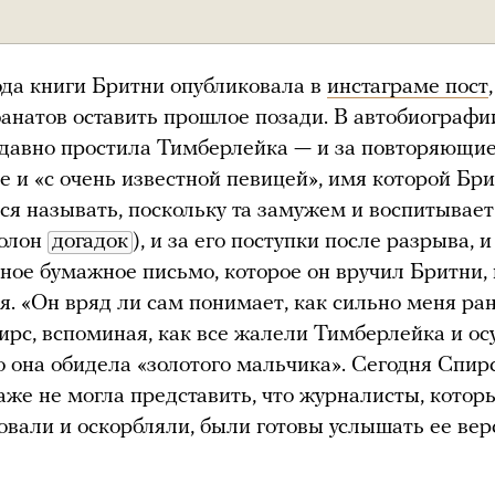
да книги Бритни опубликовала в
инстаграме пост
анатов оставить прошлое позади. В автобиографи
 давно простила Тимберлейка — и за повторяющи
ле и «с очень известной певицей», имя которой Бр
ся называть, поскольку та замужем и воспитывает
полон
догадок
), и за его поступки после разрыва, 
ное бумажное письмо, которое он вручил Бритни,
я. «Он вряд ли сам понимает, как сильно меня ра
ирс, вспоминая, как все жалели Тимберлейка и о
что она обидела «золотого мальчика». Сегодня Спир
даже не могла представить, что журналисты, котор
овали и оскорбляли, были готовы услышать ее ве