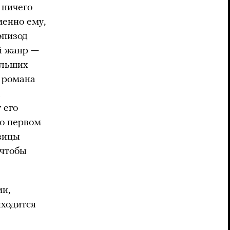
 ничего
менно ему,
эпизод
й жанр —
ольших
о романа
а
 его
 о первом
вицы
 чтобы
ми,
иходится