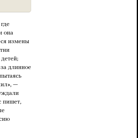
, где
и она
еся измены
итни
 детей;
и за длинное
 пытаясь
нил», —
суждали
с пишет,
ые
рсию