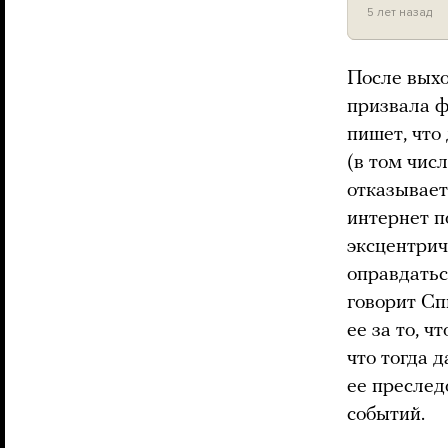
5 лет назад
После выхо
призвала ф
пишет, что
(в том чис
отказывает
интернет 
эксцентрич
оправдатьс
говорит Сп
ее за то, 
что тогда 
ее преслед
событий.