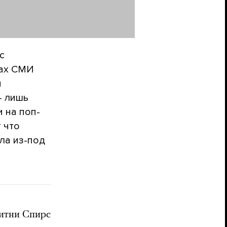
с
нах СМИ
н
— лишь
 на поп-
 что
ла из-под
итни Спирс