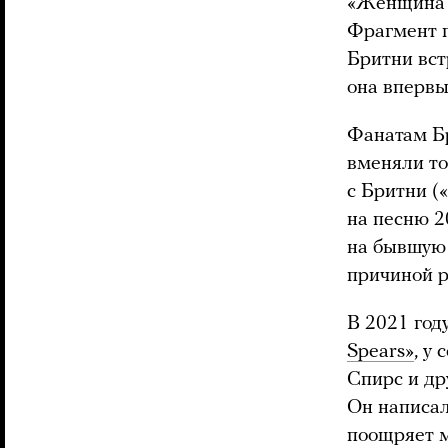
«Женщина в
Фрагмент п
Бритни вст
она впервы
Фанатам Бр
вменяли то
с Бритни (
на песню 2
на бывшую 
причиной р
В 2021 год
Spears»
, у
Спирс и др
Он написал
поощряет м