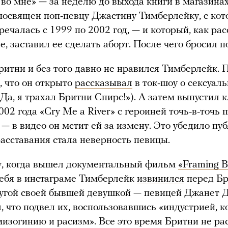
о мне» — за неделю до выхода книги в магазинах
освящен поп-певцу Джастину Тимберлейку, с ко
речалась с 1999 по 2002 год, — и который, как ра
е, заставил ее сделать аборт. После чего бросил 
итни и без того давно не нравился Тимберлейк. 
, что он открыто
рассказывал
в ток-шоу о сексуал
«Да, я трахал Бритни Спирс!»). А затем выпустил 
002 года «Cry Me a River» с героиней точь-в-точь 
— в видео он мстит ей за измену. Это убедило пуб
асставания стала неверность певицы.
у, когда вышел документальный фильм
«Framing B
 себя в инстаграме Тимберлейк
извинился
перед Бр
угой своей бывшей девушкой — певицей Джанет 
, что подвел их, воспользовавшись «индустрией, к
изогинию и расизм». Все это время Бритни не ра