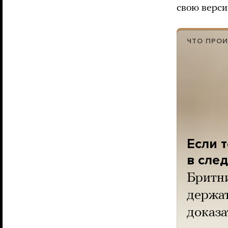
свою верси
ЧТО ПРОИ
Если 
в сле
Бритни
держат
доказа