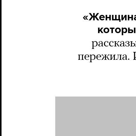
«Женщина
которы
рассказы
пережила. И