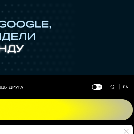
EN
ЩЬ ДРУГА