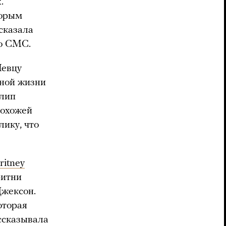
.
торым
ссказала
по СМС.
Певцу
ьной жизни
клип
похожей
лику, что
ritney
итни
Джексон.
оторая
ссказывала