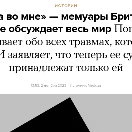
ИСТОРИИ
 во мне» — мемуары Брит
е обсуждает весь мир
Поп
вает обо всех травмах, ко
 заявляет, что теперь ее с
принадлежат только ей
13:53, 2 ноября 2023
Источник:
Meduza