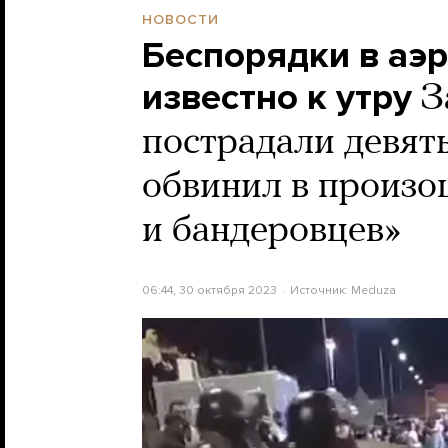
НОВОСТИ
Беспорядки в аэ
известно к утру
З
пострадали девять
обвинил в произо
и бандеровцев»
06:44, 30 октября 2023
Источник:
Meduza