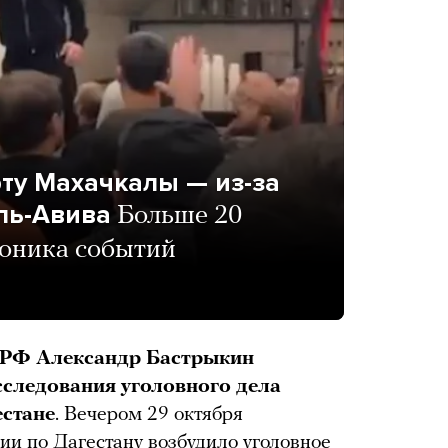
ту Махачкалы — из-за
ль-Авива
Больше 20
роника событий
а РФ Александр Бастрыкин
сследования уголовного дела
естане
. Вечером 29 октября
ии по Дагестану
возбудило
уголовное