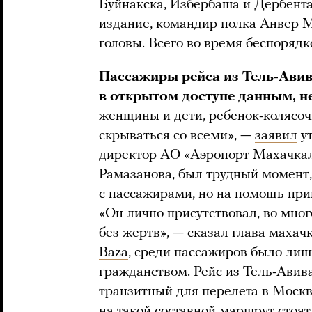
Буйнакска, Избербаша и Дербента
издание, командир полка Анвер 
головы. Всего во время беспорядк
Пассажиры рейса из Тель-Ави
в открытом доступе данным, н
женщины и дети, ребенок-колясо
скрываться со всеми», —
заявил
ут
директор АО «Аэропорт Махачкал
Рамазанова, был трудный момент,
с пассажирами, но на помощь при
«Он лично присутствовал, во мно
без жертв», — сказал глава махач
Baza
, среди пассажиров было лиш
гражданством. Рейс из Тель-Авив
транзитный для перелета в Москв
на такой составной маршрут стоят