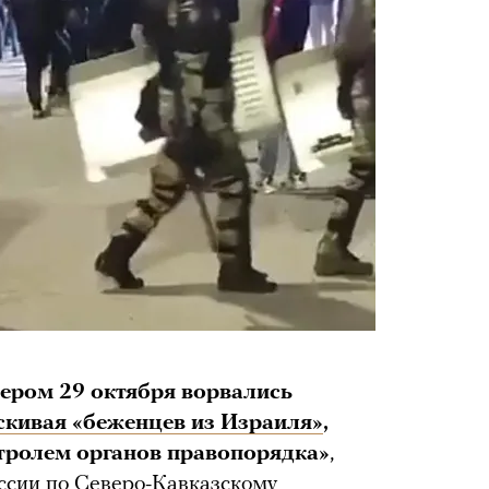
ером 29 октября ворвались
скивая «беженцев из Израиля»
,
тролем органов правопорядка»
,
ссии по Северо-Кавказскому