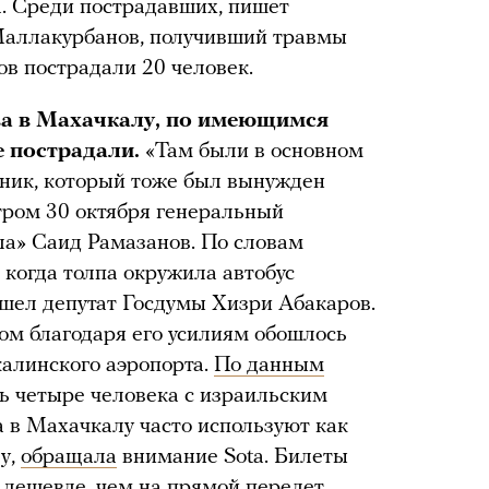
. Среди пострадавших, пишет
Маллакурбанов, получивший травмы
ов пострадали 20 человек.
ва в Махачкалу, по имеющимся
е пострадали.
«Там были в основном
чник, который тоже был вынужден
ром 30 октября генеральный
а» Саид Рамазанов. По словам
 когда толпа окружила автобус
шел депутат Госдумы Хизри Абакаров.
гом благодаря его усилиям обошлось
калинского аэропорта.
По данным
ь четыре человека с израильским
а в Махачкалу часто используют как
у,
обращала
внимание Sota. Билеты
 дешевле, чем на прямой перелет.