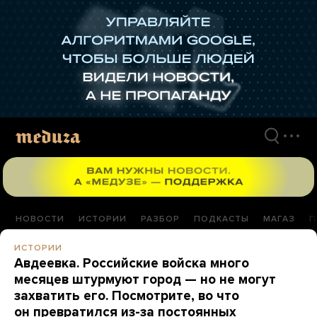
Перейти
к
материалам
НОВОСТИ
ИСТОРИИ
РАЗБОР
ПОДКАСТЫ
МАГАЗ
П
ИСТОРИИ
Авдеевка. Российские войска много
месяцев штурмуют город — но не могут
захватить его. Посмотрите, во что
он превратился из-за постоянных