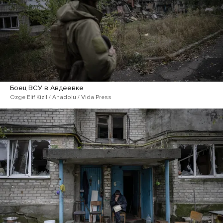
Боец ВСУ в Авдеевке
Ozge Elif Kizil / Anadolu / Vida Press