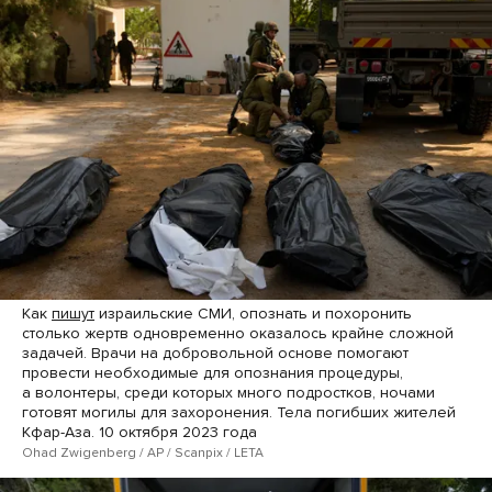
Как
пишут
израильские СМИ, опознать и похоронить
столько жертв одновременно оказалось крайне сложной
задачей. Врачи на добровольной основе помогают
провести необходимые для опознания процедуры,
а волонтеры, среди которых много подростков, ночами
готовят могилы для захоронения. Тела погибших жителей
Кфар-Аза. 10 октября 2023 года
Ohad Zwigenberg / AP / Scanpix / LETA