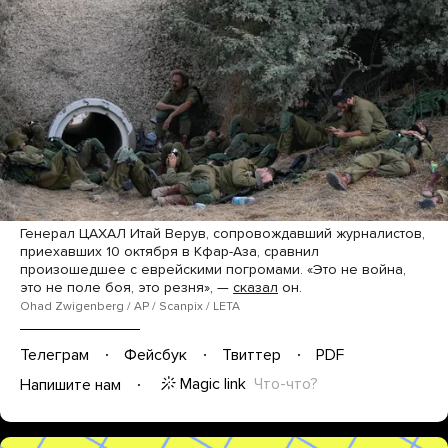
Генерал ЦАХАЛ Итай Верув, сопровождавший журналистов,
приехавших 10 октября в Кфар-Аза, сравнил
произошедшее с еврейскими погромами. «Это не война,
это не поле боя, это резня», —
сказал
он.
Ohad Zwigenberg / AP / Scanpix / LETA
Телеграм
Фейсбук
Твиттер
PDF
Magic link
Что-что?
Напишите нам