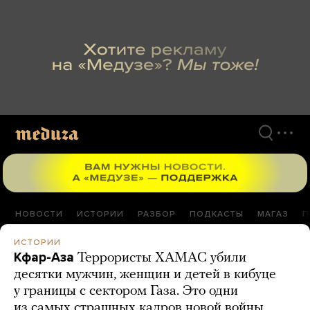
Перейти
к
материалам
НОВОСТИ
ИСТОРИИ
РАЗБОР
ПОДКАСТЫ
МАГАЗ
П
ИСТОРИИ
Кфар-Аза
Террористы ХАМАС убили
десятки мужчин, женщин и детей в кибуце
у границы с сектором Газа. Это одни
из самых страшных кадров новой войны