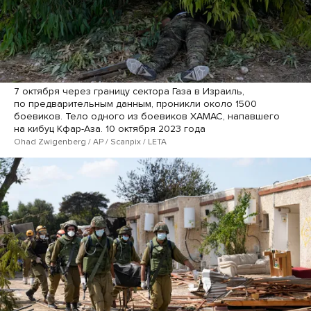
7 октября через границу сектора Газа в Израиль,
по предварительным данным, проникли около 1500
боевиков. Тело одного из боевиков ХАМАС, напавшего
на кибуц Кфар-Аза. 10 октября 2023 года
Ohad Zwigenberg / AP / Scanpix / LETA