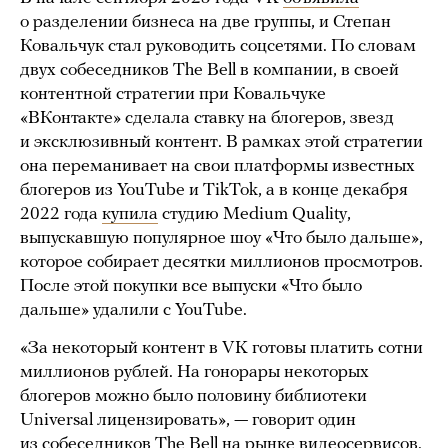
о разделении бизнеса на две группы, и Степан
Ковальчук стал руководить соцсетями. По словам
двух собеседников The Bell в компании, в своей
контентной стратегии при Ковальчуке
«ВКонтакте» сделала ставку на блогеров, звезд
и эксклюзивный контент. В рамках этой стратегии
она переманивает на свои платформы известных
блогеров из YouTube и TikTok, а в конце декабря
2022 года
купила
студию Medium Quality,
выпускавшую популярное шоу «Что было дальше»,
которое собирает десятки миллионов просмотров.
После этой покупки все выпуски «Что было
дальше» удалили с YouTube.
«За некоторый контент в VK готовы платить сотни
миллионов рублей. На гонорары некоторых
блогеров можно было половину библиотеки
Universal лицензировать», — говорит один
из собеседников The Bell на рынке видеосервисов.