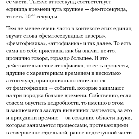
ее части. Тысяче аттосекунд соответствует
единица времени чуть крупнее — фемтосекунда,
то есть 10⁻¹⁵ секунды.
Тем не менее очень часто в контексте этих единиц
звучат слова «фемтосекундные лазеры»,
«фемтофизика», «аттофизика» и так далее. То есть
сама по себе приставка как бы значит нечто,
иронично говоря, гораздо большее. И это
действительно так: аттофизика, то есть процессы,
идущие с характерным временем в несколько
аттосекунд, принципиально отличаются
от фемтофизики — событий, которые занимают
на три порядка больше времени. Собственно, если
совсем опустить подробности, то именно в этом
и заключается заслуга нынешних лауреатов, за это
и присудили премию — за создание области науки,
которая занимается процессами, протекающими
в совершенно отдельной, ранее недоступной части