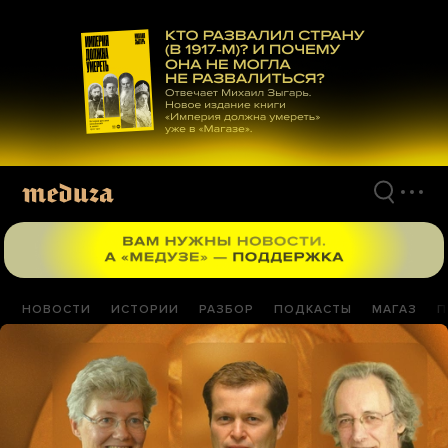
Перейти
к
материалам
НОВОСТИ
ИСТОРИИ
РАЗБОР
ПОДКАСТЫ
МАГАЗ
П