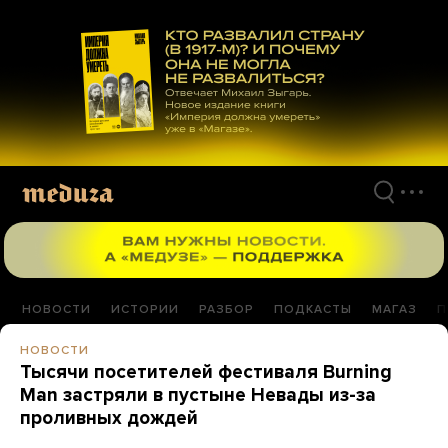
Перейти
к
материалам
НОВОСТИ
ИСТОРИИ
РАЗБОР
ПОДКАСТЫ
МАГАЗ
П
НОВОСТИ
Тысячи посетителей фестиваля Burning
Man застряли в пустыне Невады из-за
проливных дождей