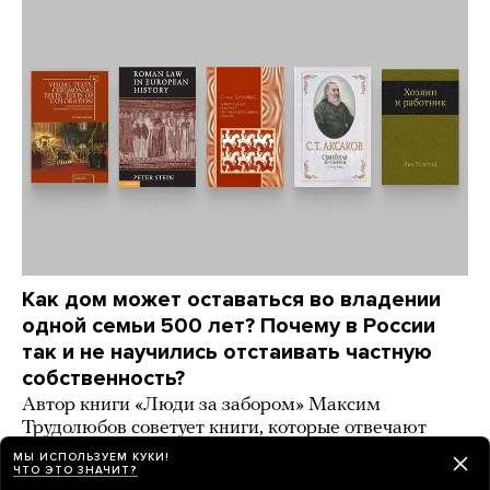
Как дом может оставаться во владении
одной семьи 500 лет? Почему в России
так и не научились отстаивать частную
собственность?
Автор книги «Люди за забором» Максим
Трудолюбов советует книги, которые отвечают
на эти вопросы
МЫ ИСПОЛЬЗУЕМ КУКИ!
ЧТО ЭТО ЗНАЧИТ?
2 дня назад
ИСТОРИИ