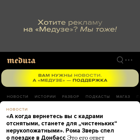
Перейти
к
материалам
НОВОСТИ
ИСТОРИИ
РАЗБОР
ПОДКАСТЫ
МАГАЗ
П
НОВОСТИ
«А когда вернетесь вы с кадрами
отснятыми, станете для „чистеньких“
нерукопожатными». Рома Зверь спел
о поездке в Донбасс
Это его ответ