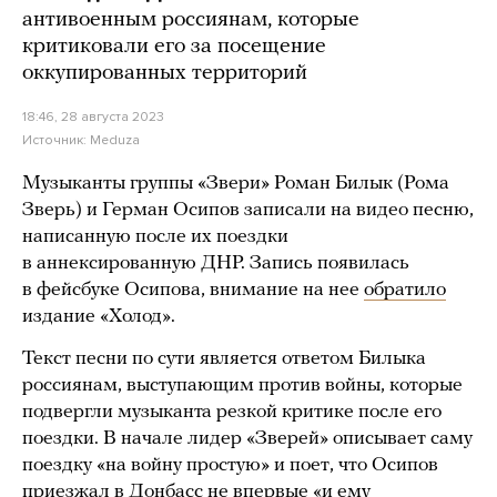
антивоенным россиянам, которые
критиковали его за посещение
оккупированных территорий
18:46, 28 августа 2023
Источник:
Meduza
Музыканты группы «Звери» Роман Билык (Рома
Зверь) и Герман Осипов записали на видео песню,
написанную после их поездки
в аннексированную ДНР. Запись появилась
в фейсбуке Осипова, внимание на нее
обратило
издание «Холод».
Текст песни по сути является ответом Билыка
россиянам, выступающим против войны, которые
подвергли музыканта резкой критике после его
поездки. В начале лидер «Зверей» описывает саму
поездку «на войну простую» и поет, что Осипов
приезжал в Донбасс не впервые «и ему