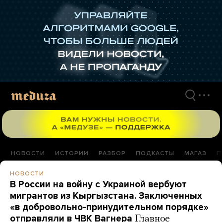
Перейти
к
материалам
НОВОСТИ
ИСТОРИИ
РАЗБОР
ПОДКАСТЫ
МАГАЗ
П
НОВОСТИ
В России на войну с Украиной вербуют
мигрантов из Кыргызстана. Заключенных
«в добровольно-принудительном порядке»
отправляли в ЧВК Вагнера
Главное