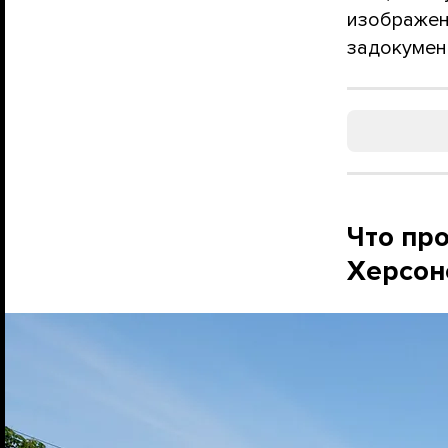
изображен
задокумент
Что пр
Херсон