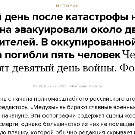
ИСТОРИИ
 день после катастрофы 
на эвакуировали около д
телей. В оккупированно
 погибли пять человек
Че
ят девятый день войны. Ф
09:10, 8 июня 2023
Источник:
Meduza
нь с начала полномасштабного российского вт
 редакторы «Медузы» выбирают главные военны
 накануне. Эти фотографии содержат сцены жес
 смерти, однако большинство из них не помеще
ую плашку, которой обычно редакция скрывает