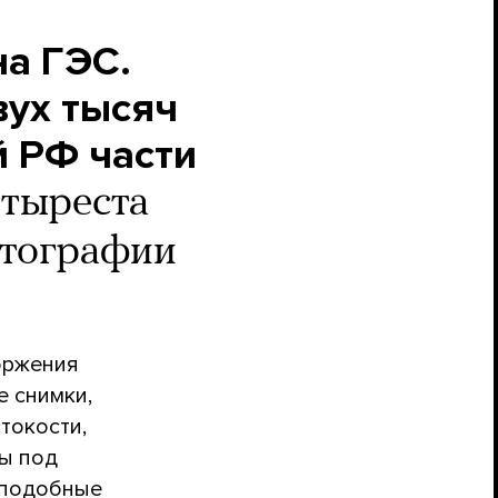
на ГЭС.
вух тысяч
й РФ части
тыреста
отографии
оржения
е снимки,
токости,
ны под
 подобные