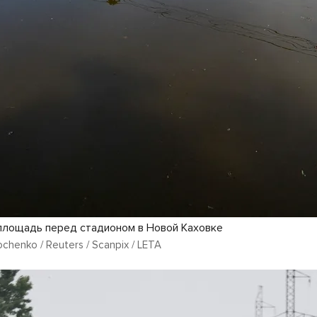
площадь перед стадионом в Новой Каховке
chenko / Reuters / Scanpix / LETA