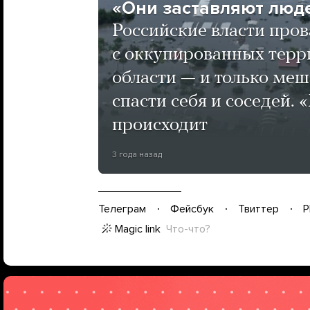
«Они заставляют люде
Российские власти про
с оккупированных терр
области — и только меш
спасти себя и соседей. 
происходит
3 года назад
Телеграм
Фейсбук
Твиттер
P
Magic link
Что-что?