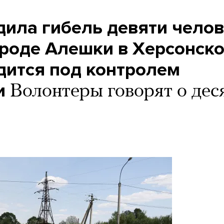
дила гибель девяти чело
ороде Алешки в Херсонск
дится под контролем
и
Волонтеры говорят о дес