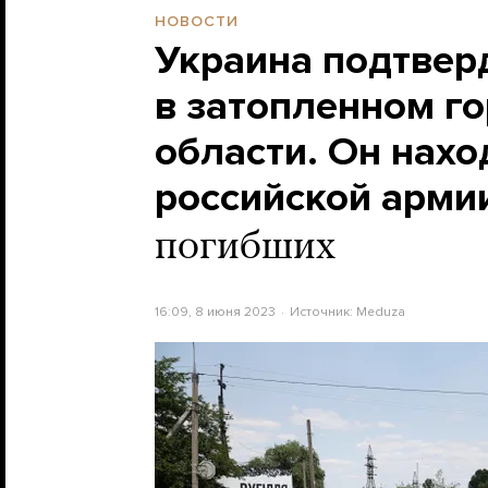
НОВОСТИ
Украина подтвер
в затопленном г
области. Он нахо
российской арми
погибших
16:09, 8 июня 2023
Источник:
Meduza