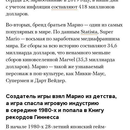
сердца 2», заработанные в 2019 году, в наши дни
с учетом инфляции
составляют
418 миллионов
долларов.
Во-вторых, бренд братьев Марио — один из самых
популярных в мире. По данным
Statista
, Super
Mario — восьмая по заработкам медиафраншиза
мира. Ее сборы за всю историю составляют 34,6
миллиарда долларов, что ненамного меньше
сборов киновселенной Marvel (35,3 миллиарда
долларов). Марио — такой же узнаваемый
персонаж в поп-культуре, как Микки-Маус,
Супермен и Дарт Вейдер.
Создатель игры взял Марио из детства,
а игра спасла игровую индустрию
в середине 1980-х и попала в Книгу
рекордов Гиннесса
В начале 1980-х 28-летний японский гейм-