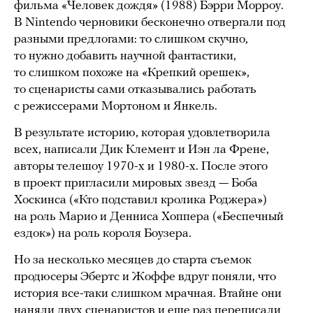
фильма «Человек дождя» (1988) Бэрри Морроу.
В Nintendo черновики бесконечно отвергали под
разными предлогами: то слишком скучно,
то нужно добавить научной фантастики,
то слишком похоже на «Крепкий орешек»,
то сценаристы сами отказывались работать
с режиссерами Мортоном и Янкель.
В результате историю, которая удовлетворила
всех, написали Дик Клемент и Иэн ла Френе,
авторы телешоу 1970-х и 1980-х. После этого
в проект пригласили мировых звезд — Боба
Хоскинса («Кто подставил кролика Роджера»)
на роль Марио и Денниса Хоппера («Беспечный
ездок») на роль короля Боузера.
Но за несколько месяцев до старта съемок
продюсеры Эбертс и Жоффе вдруг поняли, что
история все-таки слишком мрачная. Втайне они
наняли двух сценаристов и еще раз переписали