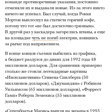
команде противоречивые указания, постоянно
отменяли их и выдавали новые. Из-за этого никто
ничего не успевал. Был случай, когда Рокки
Мортон выплеснул на статиста горячий кофе,
потому что тот «не был достаточно грязным».
В другой раз у каскадера загорелись штаны, а еще
на площадке
чуть не погиб
электрик, взявшись
за рычаг под напряжением.
В конце концов съемки выбились из графика,
а бюджет раздулся до диких для 1992 года 48
миллионов долларов. Для сравнения: примерно
столько же стоили легендарные картины
«Инопланетянин» Стивена Спилберга (50
миллионов долларов), «Джуманджи» с Робином
Уильямсом (65 миллионов долларов), «Форрест
Гамп» Роберта Земекиса (55 миллионов
долларов).
«Супербратья Марио» вышли на экраны в 1993