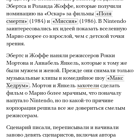
Эбертса и Роланда Жоффе, которые получили
номинацию на «Оскар» за фильмы
«Поля 
смерти»
(1984) и
«Миссия»
(1986). В Nintendo
заинтересовались их идеей показать вселенную
Марио скорее со взрослой, чем с детской точки
зрения.
Эбертс и Жоффе наняли режиссеров Рокки
Мортона и Аннабель Янкель, которые к тому же
были мужем и женой. Прежде они снимали только
музыкальные клипы и комедийное шоу
«Макс 
Хедрум»
. Мортон и Янкель
захотели
сделать
фильм о Марио более мрачным, что поначалу
напугало Nintendo, но по какой-то причине
корпорация решила все же довериться смелым
режиссерам.
Сценарий писали, переписывали и начинали
заново девять сценаристов, включая автора