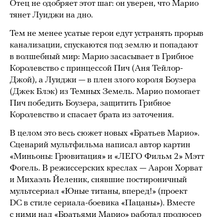
Отец не одобряет этот шаг: он уверен, что Марио
тянет Луиджи на дно.
Тем не менее усатые герои едут устранять прорыв
канализации, спускаются под землю и попадают
в волшебный мир: Марио засасывает в Грибное
Королевство с принцессой Пич (Аня Тейлор-
Джой), а Луиджи — в плен злого короля Боузера
(Джек Блэк) из Темных Земель. Марио помогает
Пич победить Боузера, защитить Грибное
Королевство и спасает брата из заточения.
В целом это весь сюжет новых «Братьев Марио».
Сценарий мультфильма написал автор картин
«Миньоны: Грювитация» и «ЛЕГО Фильм 2» Мэтт
Фогель. В режиссерских креслах — Аарон Хорват
и Михаэль Йеленик, снявшие постироничный
мультсериал «Юные титаны, вперед!» (проект
DC в стиле сериала-боевика «Пацаны»). Вместе
с ними над «Братьями Марио» работал продюсер