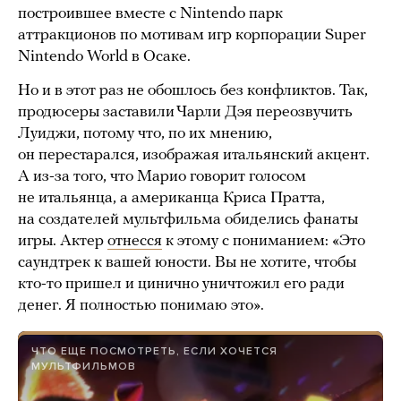
построившее вместе с Nintendo парк
аттракционов по мотивам игр корпорации Super
Nintendo World в Осаке.
Но и в этот раз не обошлось без конфликтов. Так,
продюсеры заставили Чарли Дэя переозвучить
Луиджи, потому что, по их мнению,
он перестарался, изображая итальянский акцент.
А из-за того, что Марио говорит голосом
не итальянца, а американца Криса Пратта,
на создателей мультфильма обиделись фанаты
игры. Актер
отнесся
к этому с пониманием: «Это
саундтрек к вашей юности. Вы не хотите, чтобы
кто-то пришел и цинично уничтожил его ради
денег. Я полностью понимаю это».
ЧТО ЕЩЕ ПОСМОТРЕТЬ, ЕСЛИ ХОЧЕТСЯ
МУЛЬТФИЛЬМОВ