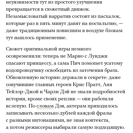
неуязвимости тут из простого улучшения
превращается в сюжетный движок.
Незамысловатый нарратив состоит из пасхалок,
которые раз в пять минут давят на ностальгию, —
даже традиционным повисшим в воздухе блокам
тут нашлось применение.
Сюжет оригинальной игры немного
осовременили: теперь не Марио с Луиджи
спасают принцессу, а сама Пич помогает усатому
водопроводчику освободить из заточения брата.
Обновленную историю держали в секрете: даже
озвучившие главных героев Крис Пратт, Аня
Тейлор-Джой и Чарли Дэй не знали подробностей
истории, кроме своих реплик — они работали
вслепую. По
словам
Дэя, актерам приходилось
записывать несколько дублей каждой фразы
с разными интонациями, не зная контекста,
а потом режиссеры выбирали самую подходящую.