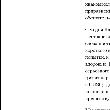
инакомысля
приравнены
обстоятель
Сегодня Ка
жестокости
слова прот
короткого 
попытки, к
здоровью. 
серьезного
грозит пар
в СИЗО, гд
поставленн
препятств