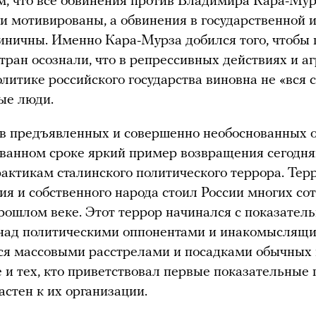
, что все обвинения против Владимира Кара-Му
и мотивированы, а обвинения в государственной 
иничны. Именно Кара-Мурза добился того, чтобы
тран осознали, что в репрессивных действиях и а
литике российского государства виновна не «вся с
ые люди.
в предъявленных и совершенно необоснованных 
ованном сроке яркий пример возвращения сегодн
рактикам сталинского политического террора. Тер
я и собственного народа стоил России многих со
рошлом веке. Этот террор начинался с показател
 над политическими оппонентами и инакомыслящи
ся массовыми расстрелами и посадками обычных 
е и тех, кто приветствовал первые показательные
астен к их организации.