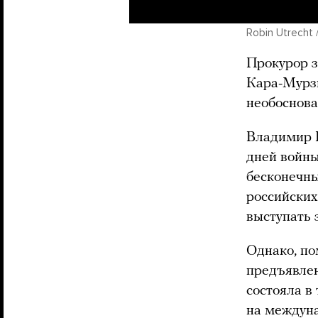
Robin Utrecht /
Прокурор з
Кара-Мурзы
необоснова
Владимир К
дней войны
бесконечн
российских
выступать 
Однако, по
предъявлен
состояла в 
на междун