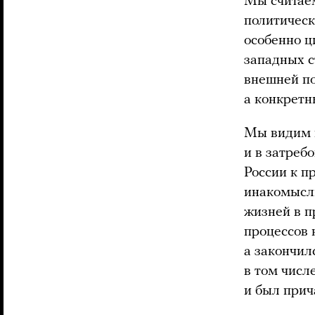
Мы считаем
политическ
особенно ц
западных с
внешней по
а конкретн
Мы видим 
и в затреб
России к п
инакомысли
жизней в п
процессов
а закончил
в том числ
и был прич