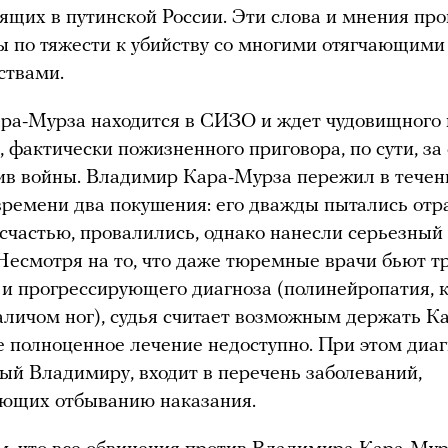
щих в путинской России. Эти слова и мнения пр
 по тяжести к убийству со многими отягчающими
ствами.
ра-Мурза находится в СИЗО и ждет чудовищного 
, фактически пожизненного приговора, по сути, за 
ив войны. Владимир Кара-Мурза пережил в течен
времени два покушения: его дважды пытались отр
 счастью, провалились, однако нанесли серьезный 
Несмотря на то, что даже тюремные врачи бьют тр
 и прогрессирующего диагноза (полинейропатия, 
аличом ног), судья считает возможным держать К
е полноценное лечение недоступно. При этом диаг
ый Владимиру, входит в перечень заболеваний,
ующих отбыванию наказания.