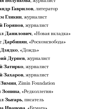
ия Волункова
, журналист
андр Гаврилов
, литератор
м Гликин
, журналист
й Горянов
, журналист
л Данилович
, «Новая вкладка»
с Дарбинян
, «Роскомсвобода»
 Дзядко
, «Дождь»
ий Дурнев
, журналист
й Затирко
, журналист
й Захаров
, журналист
 Зимин
, Zimin Foundation
 Зонина
, «Редколлегия»
л Зыгарь
, писатель
на Иванова
, «Бумага»