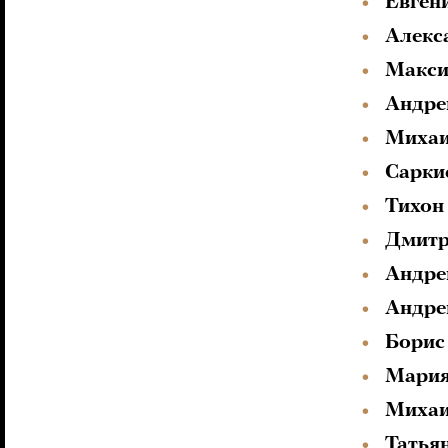
Евген
Алекс
Макси
Андре
Михаи
Сарки
Тихон
Дмитр
Андре
Андре
Борис
Мария
Михаи
Татья