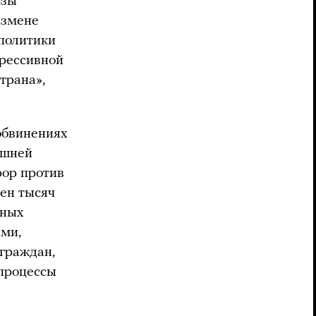
рзы
измене
 политики
грессивной
трана»,
обвинениях
яшней
рор против
тен тысяч
ьных
ми,
граждан,
 процессы