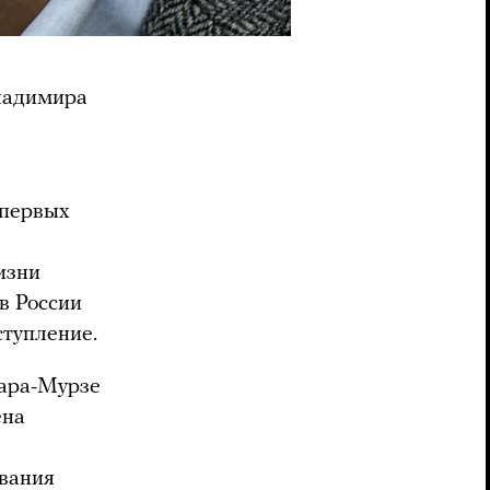
Владимира
 первых
изни
в России
ступление.
Кара-Мурзе
ена
вания