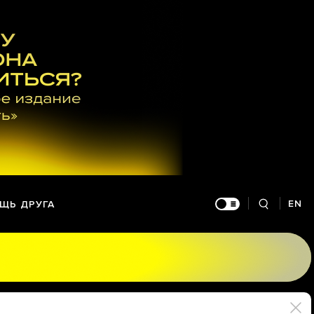
EN
ЩЬ ДРУГА