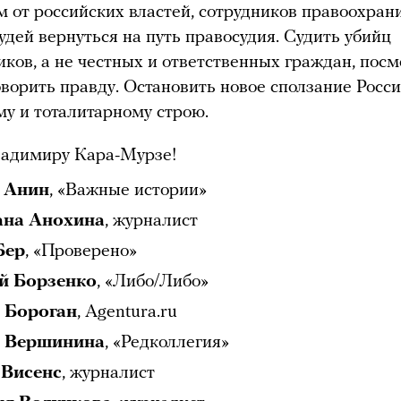
 от российских властей, сотрудников правоохра
судей вернуться на путь правосудия. Судить убийц
иков, а не честных и ответственных граждан, пос
оворить правду. Остановить новое сползание Росс
му и тоталитарному строю.
ладимиру Кара-Мурзе!
 Анин
, «Важные истории»
ана Анохина
, журналист
Бер
, «Проверено»
й Борзенко
, «Либо/Либо»
 Бороган
, Agentura.ru
 Вершинина
, «Редколлегия»
 Висенс
, журналист