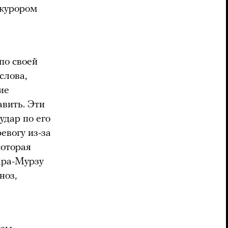
окурором
по своей
слова,
ие
авить. Эти
удар по его
евогу из-за
которая
ара-Мурзу
ноз,