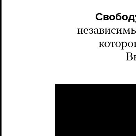
Свобод
независимы
которог
В