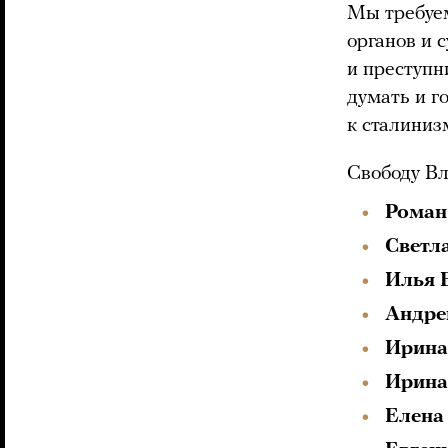
Мы требуем
органов и 
и преступн
думать и г
к сталиниз
Свободу В
Роман
Светл
Илья 
Андре
Ирина
Ирина
Елена