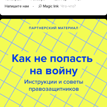
Magic link
Что-что?
Напишите нам