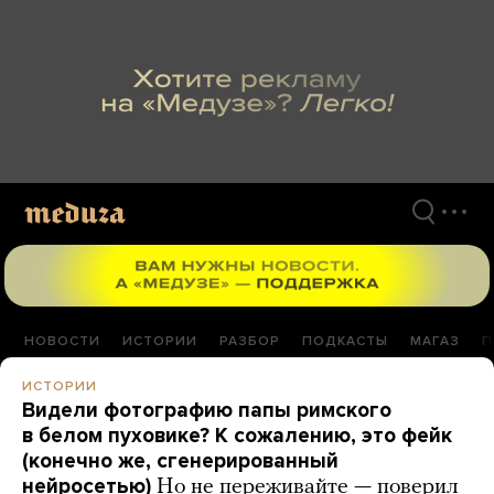
Перейти
к
материалам
НОВОСТИ
ИСТОРИИ
РАЗБОР
ПОДКАСТЫ
МАГАЗ
П
ИСТОРИИ
Видели фотографию папы римского
в белом пуховике? К сожалению, это фейк
(конечно же, сгенерированный
нейросетью)
Но не переживайте — поверил