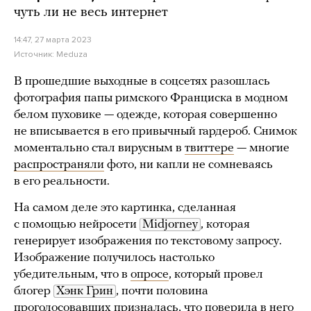
чуть ли не весь интернет
14:47, 27 марта 2023
Источник:
Meduza
В прошедшие выходные в соцсетях разошлась
фотография папы римского Франциска в модном
белом пуховике — одежде, которая совершенно
не вписывается в его привычный гардероб. Снимок
моментально стал вирусным в
твиттере
— многие
распространяли
фото, ни капли не сомневаясь
в его реальности.
На самом деле это картинка, сделанная
с помощью нейросети
Midjorney
, которая
генерирует изображения по текстовому запросу.
Изображение получилось настолько
убедительным, что в
опросе
, который провел
блогер
Хэнк Грин
, почти половина
проголосовавших призналась, что поверила в него