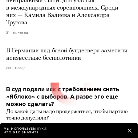
нейтральный статус для участия
в международных соревнованиях. Среди
них — Камила Валиева и Александра
Трусова
21 час назад
В Германии над базой бундесвера заметили
неизвестные беспилотники
день назад
В суд подали иск с требованием снять
«Яблоко» с выборов. А разве это еще
можно сделать?
До какой даты надо продержаться, чтобы партию
точно допустили?
7 карточек
день назад
РАЗБОР
МЫ ИСПОЛЬЗУЕМ КУКИ!
ЧТО ЭТО ЗНАЧИТ?