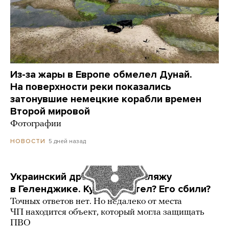
Из-за жары в Европе обмелел Дунай.
На поверхности реки показались
затонувшие немецкие корабли времен
Второй мировой
Фотографии
5 дней назад
НОВОСТИ
Украинский дрон попал по пляжу
в Геленджике. Куда он летел? Его сбили?
Точных ответов нет. Но недалеко от места
ЧП находится объект, который могла защищать
ПВО