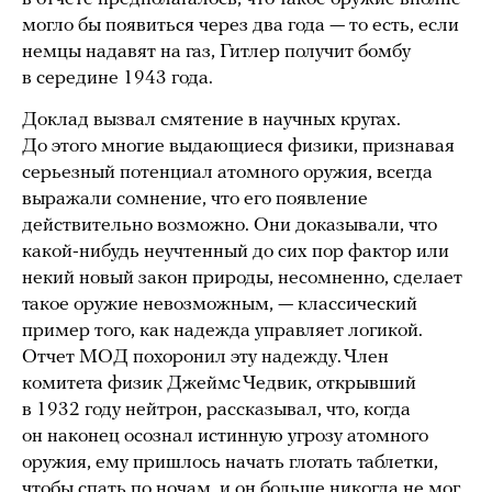
могло бы появиться через два года — то есть, если
немцы надавят на газ, Гитлер получит бомбу
в середине 1943 года.
Доклад вызвал смятение в научных кругах.
До этого многие выдающиеся физики, признавая
серьезный потенциал атомного оружия, всегда
выражали сомнение, что его появление
действительно возможно. Они доказывали, что
какой-нибудь неучтенный до сих пор фактор или
некий новый закон природы, несомненно, сделает
такое оружие невозможным, — классический
пример того, как надежда управляет логикой.
Отчет МОД похоронил эту надежду. Член
комитета физик Джеймс Чедвик, открывший
в 1932 году нейтрон, рассказывал, что, когда
он наконец осознал истинную угрозу атомного
оружия, ему пришлось начать глотать таблетки,
чтобы спать по ночам, и он больше никогда не мог