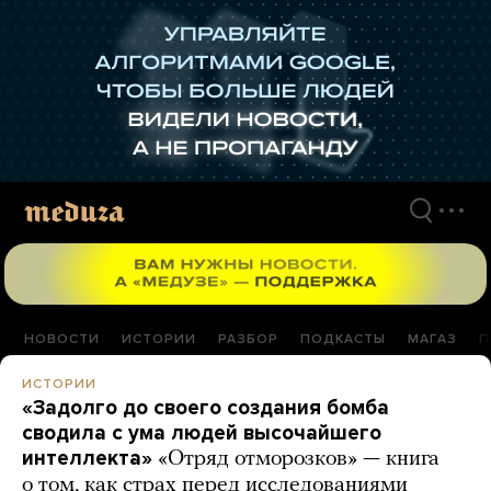
Перейти
к
материалам
НОВОСТИ
ИСТОРИИ
РАЗБОР
ПОДКАСТЫ
МАГАЗ
П
ИСТОРИИ
«Задолго до своего создания бомба
сводила с ума людей высочайшего
интеллекта»
«Отряд отморозков» — книга
о том, как страх перед исследованиями