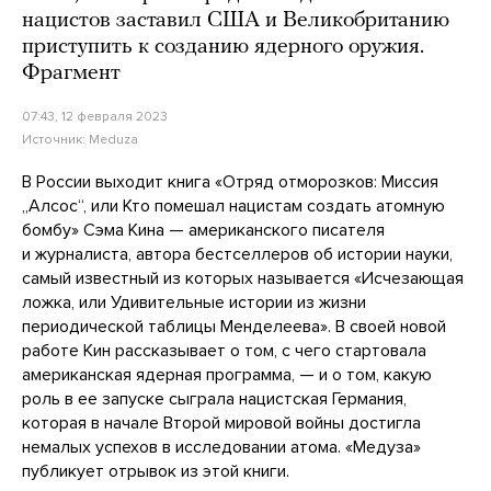
нацистов заставил США и Великобританию
приступить к созданию ядерного оружия.
Фрагмент
07:43, 12 февраля 2023
Источник:
Meduza
В России выходит книга «Отряд отморозков: Миссия
„Алсос“, или Кто помешал нацистам создать атомную
бомбу» Сэма Кина — американского писателя
и журналиста, автора бестселлеров об истории науки,
самый известный из которых называется «Исчезающая
ложка, или Удивительные истории из жизни
периодической таблицы Менделеева». В своей новой
работе Кин рассказывает о том, с чего стартовала
американская ядерная программа, — и о том, какую
роль в ее запуске сыграла нацистская Германия,
которая в начале Второй мировой войны достигла
немалых успехов в исследовании атома. «Медуза»
публикует отрывок из этой книги.