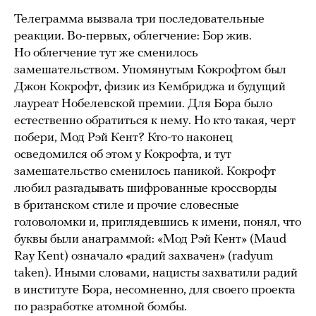
Телеграмма вызвала три последовательные
реакции. Во-первых, облегчение: Бор жив.
Но облегчение тут же сменилось
замешательством. Упомянутым Кокрофтом был
Джон Кокрофт, физик из Кембриджа и будущий
лауреат Нобелевской премии. Для Бора было
естественно обратиться к нему. Но кто такая, черт
побери, Мод Рэй Кент? Кто-то наконец
осведомился об этом у Кокрофта, и тут
замешательство сменилось паникой. Кокрофт
любил разгадывать шифрованные кроссворды
в британском стиле и прочие словесные
головоломки и, приглядевшись к имени, понял, что
буквы были анаграммой: «Мод Рэй Кент» (Maud
Ray Kent) означало «радий захвачен» (radyum
taken). Иными словами, нацисты захватили радий
в институте Бора, несомненно, для своего проекта
по разработке атомной бомбы.