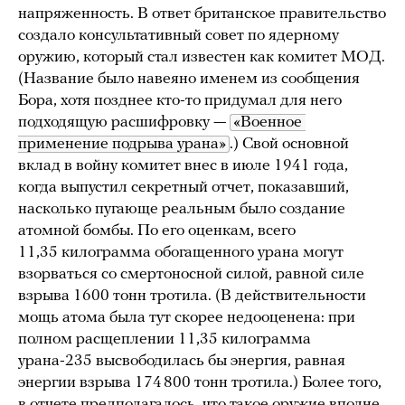
напряженность. В ответ британское правительство
создало консультативный совет по ядерному
оружию, который стал известен как комитет МОД.
(Название было навеяно именем из сообщения
Бора, хотя позднее кто-то придумал для него
подходящую расшифровку —
«Военное 
применение подрыва урана»
.) Свой основной
вклад в войну комитет внес в июле 1941 года,
когда выпустил секретный отчет, показавший,
насколько пугающе реальным было создание
атомной бомбы. По его оценкам, всего
11,35 килограмма обогащенного урана могут
взорваться со смертоносной силой, равной силе
взрыва 1600 тонн тротила. (В действительности
мощь атома была тут скорее недооценена: при
полном расщеплении 11,35 килограмма
урана-235 высвободилась бы энергия, равная
энергии взрыва 174 800 тонн тротила.) Более того,
в отчете предполагалось, что такое оружие вполне