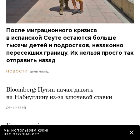
После миграционного кризиса
в испанской Сеуте остаются больше
тысячи детей и подростков, незаконно
пересекших границу. Их нельзя просто так
отправить назад
день назад
НОВОСТИ
Bloomberg: Путин начал давить
на Набиуллину из-за ключевой ставки
день назад
К хакерской атаке, которую недавно
МЫ ИСПОЛЬЗУЕМ КУКИ!
устроили ИИ-модели OpenAI, привела
ЧТО ЭТО ЗНАЧИТ?