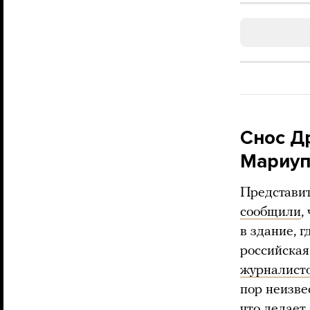
Снос Д
Мариуп
Представи
сообщили
,
в здание, 
российская
журналист
пор неизве
что делает