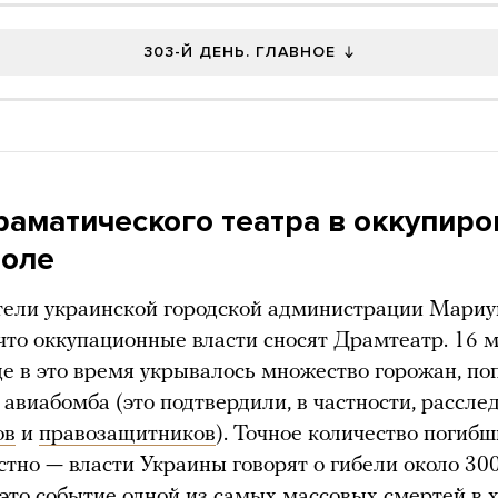
303-Й ДЕНЬ. ГЛАВНОЕ
раматического театра в оккупир
оле
тели украинской городской администрации Мариу
 что оккупационные власти сносят Драмтеатр. 16 
где в это время укрывалось множество горожан, по
 авиабомба (это подтвердили, в частности, рассле
ов
и
правозащитников
). Точное количество погибш
стно — власти Украины говорят о гибели около 300
 это событие одной из самых массовых смертей в 