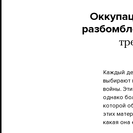
Оккупац
разбомбл
тр
Каждый де
выбирают 
войны. Эти
однако бо
которой о
этих мате
какая она 