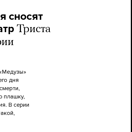
я сносят
атр
Триста
фии
 «Медузы»
его дня
смерти,
ю плашку,
я. В серии
акой,