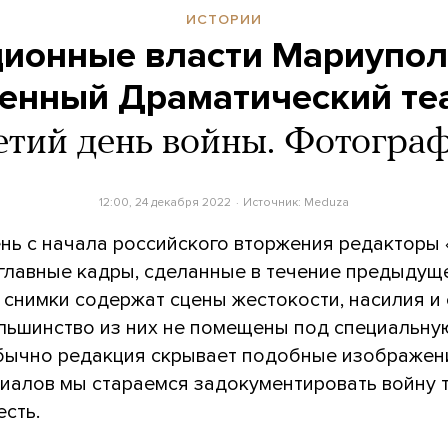
ИСТОРИИ
ионные власти Мариупол
енный Драматический те
етий день войны. Фотогра
12:00, 24 декабря 2022
Источник:
Meduza
нь с начала российского вторжения редакторы
главные кадры, сделанные в течение предыдущ
 снимки содержат сцены жестокости, насилия и 
льшинство из них не помещены под специальну
бычно редакция скрывает подобные изображени
риалов мы стараемся задокументировать войну т
есть.