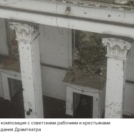
 композиция с советскими рабочими и крестьянами
здания Драмтеатра