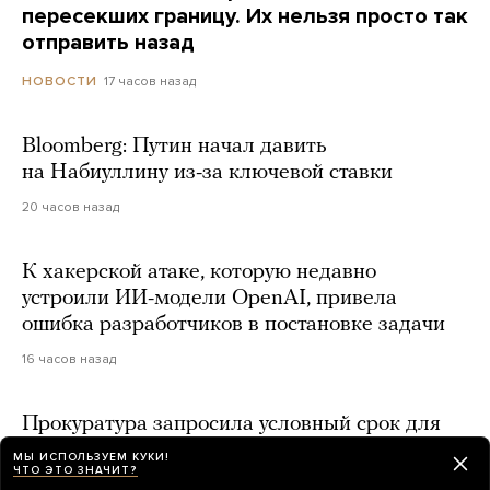
пересекших границу. Их нельзя просто так
отправить назад
17 часов назад
НОВОСТИ
Bloomberg: Путин начал давить
на Набиуллину из-за ключевой ставки
20 часов назад
К хакерской атаке, которую недавно
устроили ИИ-модели OpenAI, привела
ошибка разработчиков в постановке задачи
16 часов назад
Прокуратура запросила условный срок для
бывшего гендиректора Popcorn Books
МЫ ИСПОЛЬЗУЕМ КУКИ!
ЧТО ЭТО ЗНАЧИТ?
Дмитрия Протопопова по делу о продаже