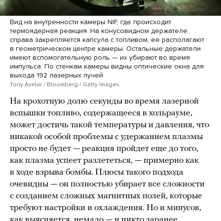
Вид на внутренности камеры NIF, где происходит
термоядерная реакция. На конусовидном держателе
справа закрепляется капсула с топливом, ее располагают
в геометрическом центре камеры. Остальные держатели
имеют вспомогательную роль — их убирают во время
импульса. По стенкам камеры видны оптические окна для
выхода 192 лазерных лучей
Tony Avelar / Bloomberg / Getty Images
На крохотную долю секунды во время лазерной
вспышки топливо, содержащееся в хольрауме,
может достичь такой температуры и давления, что
никакой особой проблемы с удержанием плазмы
просто не будет — реакция пройдет еще до того,
как плазма успеет разлететься, — примерно как
в ходе взрыва бомбы. Плюсы такого подхода
очевидны — он полностью убирает все сложности
с созданием сложных магнитных полей, которые
требуют настройки и охлаждения. Но и минусов,
как выясняется, немало — и никто заранее