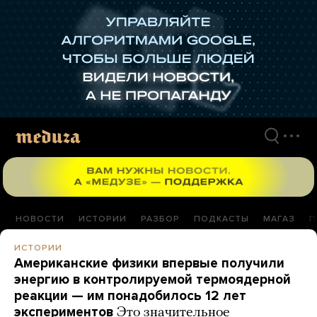
Перейти
к
материалам
НОВОСТИ
ИСТОРИИ
РАЗБОР
ПОДКАСТЫ
МАГАЗ
П
ИСТОРИИ
Американские физики впервые получили
энергию в контролируемой термоядерной
реакции — им понадобилось 12 лет
экспериментов
Это значительное