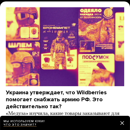
Украина утверждает, что Wildberries
помогает снабжать армию РФ. Это
действительно так?
«Медуза» изучила, какие товары заказывают для
фронта на маркетплейсах (спойлер: даже
МЫ ИСПОЛЬЗУЕМ КУКИ!
ЧТО ЭТО ЗНАЧИТ?
пластиковые мешки для тел погибших)