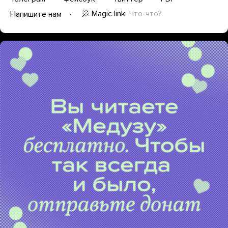
Magic link
Что-что?
Напишите нам