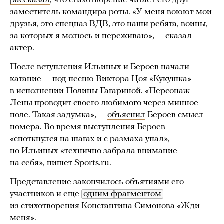
рассказал
, что стихотворение читает его друг —
заместитель командира роты. «У меня воюют мои
друзья, это спецназ ВДВ, это наши ребята, воины,
за которых я молюсь и переживаю», — сказал
актер.
После вступления Ильиных и Бероев начали
катание — под песню Виктора Цоя «Кукушка»
в исполнении Полины Гагариной. «Персонаж
Лены проводит своего любимого через минное
поле. Такая задумка», —
объяснил
Бероев смысл
номера. Во время выступления Бероев
«споткнулся на шагах и с размаха упал»,
но Ильиных «технично забрала внимание
на себя», пишет Sports.ru.
Представление закончилось объятиями его
участников и еще
одним фрагментом
из стихотворения Константина Симонова «Жди
меня».