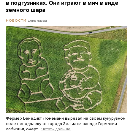
в подгузниках. Они играют в мяч в виде
земного шара
день назад
НОВОСТИ
Фермер Бенедикт Люнеманн вырезал на своем кукурузном
поле неподалеку от города Зельм на западе Германии
лабиринт, очерт…
Читать дальше