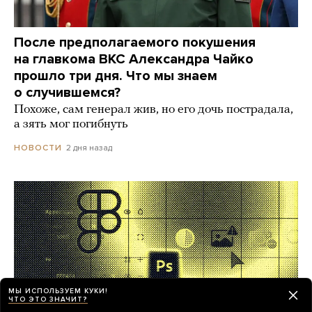
После предполагаемого покушения
на главкома ВКС Александра Чайко
прошло три дня. Что мы знаем
о случившемся?
Похоже, сам генерал жив, но его дочь пострадала,
а зять мог погибнуть
2 дня назад
НОВОСТИ
МЫ ИСПОЛЬЗУЕМ КУКИ!
ЧТО ЭТО ЗНАЧИТ?