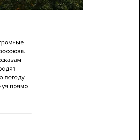
огромные
росоюза.
ссказам
водят
ю погоду.
чуя прямо