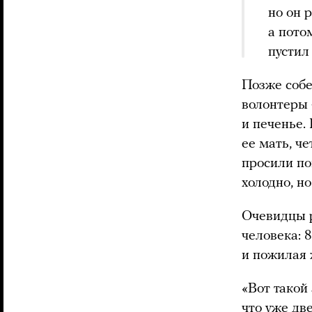
но он 
а пото
пустил
Позже собе
волонтеры 
и печенье.
ее мать, ч
просили по
холодно, но
Очевидцы р
человека: 
и пожилая
«Вот такой
что уже дв