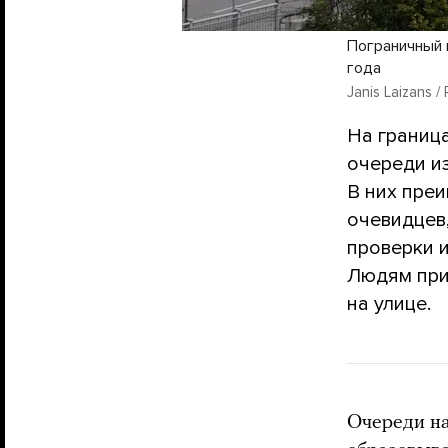
Пограничный 
года
Janis Laizans /
На границ
очереди и
В них пре
очевидцев
проверки и
Людям при
на улице.
Очереди на