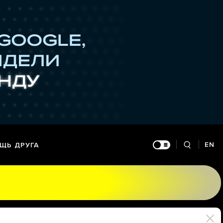
EN
ЩЬ ДРУГА