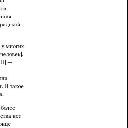
ца
ов,
уация
градской
, у многих
человек].
ПП] —
аши
. И такое
в.
 более
ства нет
онце