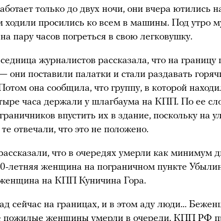
работает только до двух ночи, они вчера ютились на
м ходили просились ко всем в машины. Под утро 
 на пару часов погреться в свою легковушку.
седница журналистов рассказала, что на границу
— они поставили палатки и стали раздавать горяч
 Потом она сообщила, что группу, в которой находи
етыре часа держали у шлагбаума на КПП. По ее сл
граничников впустить их в здание, поскольку на у
 те отвечали, что это не положено.
ассказали, что в очередях умерли как минимум д
80-летняя женщина на пограничном пункте Убыли
 женщина на КПП Куничина Гора.
 ад сейчас на границах, и в этом аду люди… Бежен
е пожилые женщины умерли в очереди. КПП РФ п