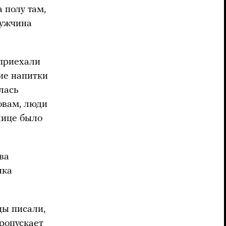
 полу там,
мужчина
 приехали
ие напитки
лась
овам, люди
лице было
ва
нка
цы писали,
ропускает