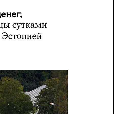
енег,
цы сутками
с Эстонией