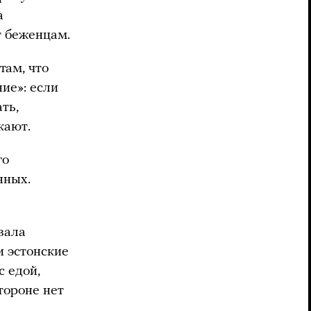
а
т беженцам.
там, что
ие»: если
ть,
кают.
го
нных.
зала
и эстонские
с едой,
тороне нет