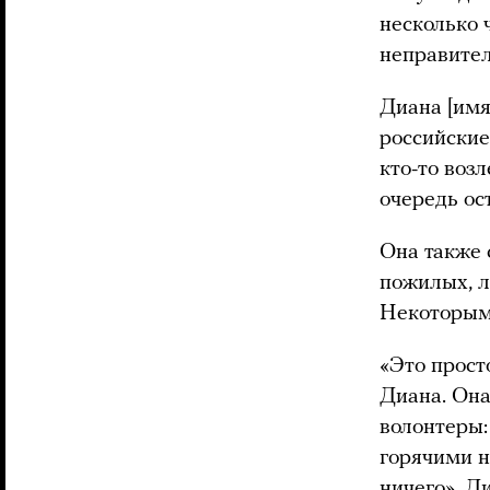
несколько 
неправител
Диана [имя
российские
кто-то воз
очередь ос
Она также 
пожилых, л
Некоторым 
«Это прост
Диана. Она
волонтеры:
горячими н
ничего». Д