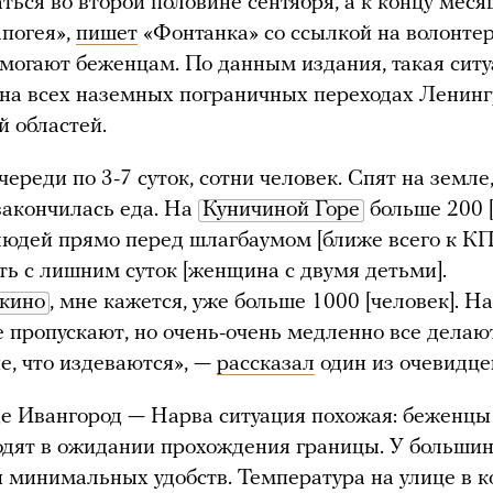
ться во второй половине сентября, а к концу меся
апогея»,
пишет
«Фонтанка» со ссылкой на волонтер
могают беженцам. По данным издания, такая сит
на всех наземных пограничных переходах Ленин
й областей.
ереди по 3-7 суток, сотни человек. Спят на земле
 закончилась еда. На
Куничиной Горе
больше 200 [
юдей прямо перед шлагбаумом [ближе всего к К
ть с лишним суток [женщина с двумя детьми].
кино
, мне кажется, уже больше 1000 [человек]. Н
не пропускают, но очень-очень медленно все делают
е, что издеваются», —
рассказал
один из очевидце
е Ивангород — Нарва ситуация похожая: беженцы
одят в ожидании прохождения границы. У большин
и минимальных удобств. Температура на улице в к