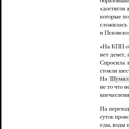
образовыва
«достигли 
которые по
сложилась 
и Псковско
«На КПП оч
нет денег,
Спросила л
стояли шес
На
Шумил
не то что 
впечатлени
На переход
суток пров
еды, воды 