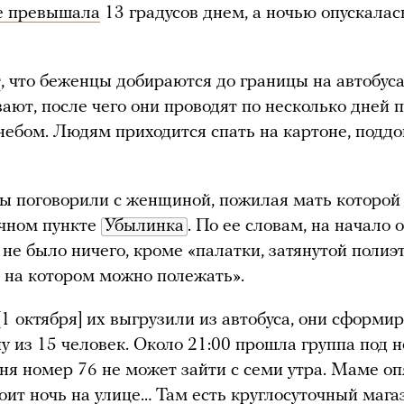
е превышала
13 градусов днем, а ночью опускалас
т
, что беженцы добираются до границы на автобуса
ают, после чего они проводят по несколько дней 
ебом. Людям приходится спать на картоне, поддо
 поговорили с женщиной, пожилая мать которой
ичном пункте
Убылинка
. По ее словам, на начало 
не было ничего, кроме «палатки, затянутой поли
, на котором можно полежать».
[1 октября] их выгрузили из автобуса, они сформи
пу из 15 человек. Около 21:00 прошла группа под 
дня номер 76 не может зайти с семи утра. Маме оп
оит ночь на улице… Там есть круглосуточный мага