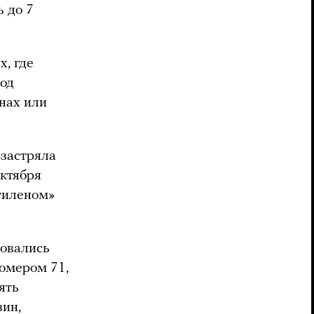
ь до 7
х, где
под
нах или
 застряла
октября
этиленом»
ровались
номером 71,
ять
зин,