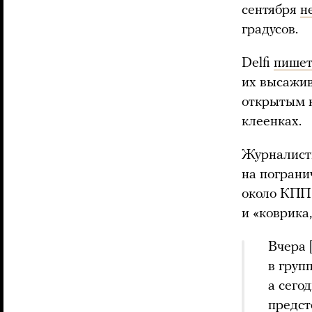
сентября
н
градусов.
Delfi
пише
их высажив
открытым н
клеенках.
Журналисты
на погран
около КПП 
и «коврика
Вчера 
в груп
а сего
предст