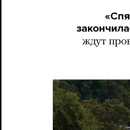
«Спя
закончила
ждут пров