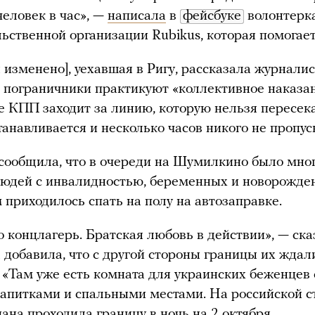
человек в час», —
написала
в
фейсбуке
волонтерк
ьственной организации Rubikus, которая помогае
 изменено], уехавшая в Ригу, рассказала журналис
 пограничники практикуют «коллективное наказан
ле КПП заходит за линию, которую нельзя пересека
танавливается и несколько часов никого не пропус
сообщила, что в очереди на Шумилкино было мно
юдей с инвалидностью, беременных и новорожде
приходилось спать на полу на автозаправке.
о концлагерь. Братская любовь в действии», — ска
 добавила, что с другой стороны границы их ждал
 «Там уже есть комната для украинских беженцев 
апитками и спальными местами. На российской с
иана проходила границу в ночь на 2 октября.