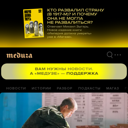
Перейти
к
материалам
НОВОСТИ
ИСТОРИИ
РАЗБОР
ПОДКАСТЫ
МАГАЗ
П