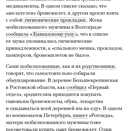
медикаменты. В одном списке сказано, что
«желателен» бронежилет, в другом просят взять
с собой
гигиенические прокладки
. Жена
мобилизованного мужчины в Волгограде
сообщила
«
Кавказскому узлу
», что в списке
ее мужа упоминались гигиенические
принадлежности, а «спального мешка, прокладок,
памперсов, бронежилетов не было».
Сами
мобилизованные
, как и их
родственники
,
говорят, что самостоятельно собирали
обмундирование. В деревне Большекрепинская
в Ростовской области, как
сообщил
«Первый
отдел», «родителям приходится покупать
сыновьям бронежилеты, обувь, лекарства
и скидываться всей деревней им на еду». В одном
из военкоматов Петербурга,
пишет
«Ротонда»,
матери мобилизованного мужчины тоже
посоветовали купить сыну бронежилет. Один