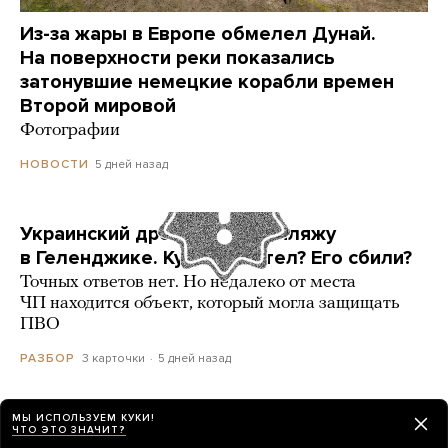
Из-за жары в Европе обмелел Дунай.
На поверхности реки показались
затонувшие немецкие корабли времен
Второй мировой
Фотографии
5 дней назад
НОВОСТИ
Украинский дрон попал по пляжу
в Геленджике. Куда он летел? Его сбили?
Точных ответов нет. Но недалеко от места
ЧП находится объект, который могла защищать
ПВО
3 карточки
5 дней назад
РАЗБОР
МЫ ИСПОЛЬЗУЕМ КУКИ!
ЧТО ЭТО ЗНАЧИТ?