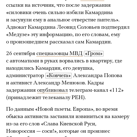
ссылки на источник, что после задержания
«силовики очень сильно избили Камардина
и засунули ему в анальное отверстие гантель».
Адвокат Камардина Леонид Соловьев подтвердил
«Медузе» эту информацию, по его словам, ему
о произошедшем рассказал сам Камардин.
26 сентября
спецназовцы МВД
«Гром»
с автоматами в руках ворвались в квартиру, где
находились Камардин, его девушка,
администратор
«Ковчега»
Александра Попова
и активист Александр Менюков. Кадры
задержания
опубликовал
телеграм-канал «112»
(принадлежит телеканалу РЕН).
По данным «Новой газеты. Европа», во время
обыска активиста заставили извиниться на камеру
из-за его слов «Слава Киевской Руси,
Новороссия — соси!», которые он произнес