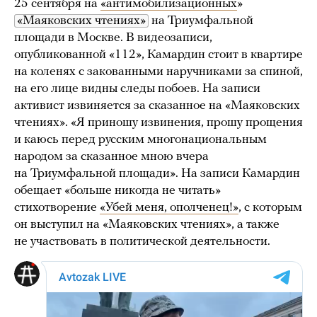
25 сентября на
«антимобилизационных
»
«Маяковских чтениях»
на Триумфальной
площади в Москве. В видеозаписи,
опубликованной «112», Камардин стоит в квартире
на коленях с закованными наручниками за спиной,
на его лице видны следы побоев. На записи
активист извиняется за сказанное на «Маяковских
чтениях». «Я приношу извинения, прошу прощения
и каюсь перед русским многонациональным
народом за сказанное мною вчера
на Триумфальной площади». На записи Камардин
обещает «больше никогда не читать»
стихотворение
«Убей меня, ополченец!»
, с которым
он выступил на «Маяковских чтениях», а также
не участвовать в политической деятельности.